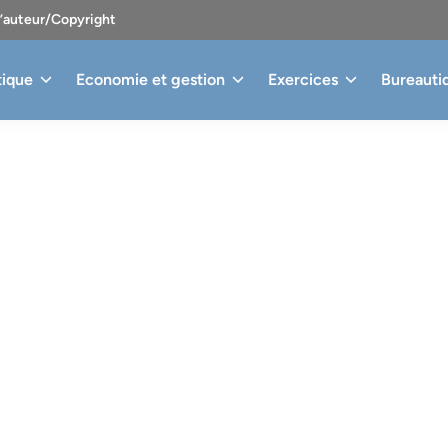
d’auteur/Copyright
tique
Economie et gestion
Exercices
Bureauti