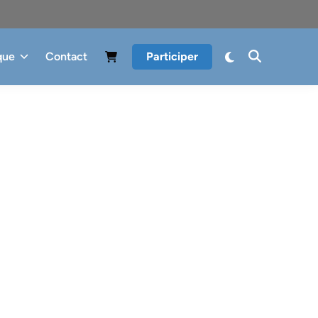
que
Contact
Participer