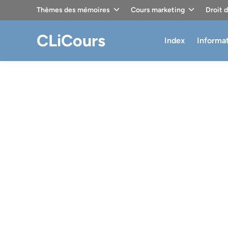
Skip
Thèmes des mémoires
Cours marketing
Droit 
to
content
CLiCours
Index
Informa