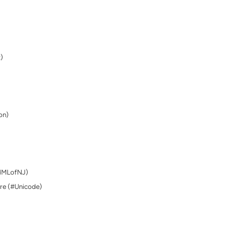
)
on)
rdMLofNJ)
are (#Unicode)