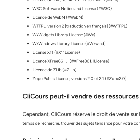
W3C Software Notice and License (#W3C)
Licence de WebM (#WebM)
WTFPL, version 2 [traduction en français] (#WTFPL)
WxWidgets Library License (#Wx)
WxWindows Library License (#Wxwind)
License X11 (#X11License)
Licence XFree86 1.1 (#XFree861.1License)
Licence de ZLib (#ZLib)
Zope Public License, versions 2.0 et 2.1 (#Zope2.0)
CliCours peut-il vendre des ressource
Cependant, CliCours réserve le droit de vente sur le
temps de recherche, trouver des sujets tendance pour votre con