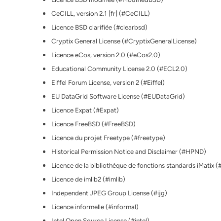
CeCILL, version 2.1 [fr] (#CeCILL)
Licence BSD clarifiée (#clearbsd)
Cryptix General License (#CryptixGeneralLicense)
Licence eCos, version 2.0 (#eCos2.0)
Educational Community License 2.0 (#ECL2.0)
Eiffel Forum License, version 2 (#Eiffel)
EU DataGrid Software License (#EUDataGrid)
Licence Expat (#Expat)
Licence FreeBSD (#FreeBSD)
Licence du projet Freetype (#freetype)
Historical Permission Notice and Disclaimer (#HPND)
Licence de la bibliothèque de fonctions standards iMatix (
Licence de imlib2 (#imlib)
Independent JPEG Group License (#ijg)
Licence informelle (#informal)
Intel Open Source License (#intel)