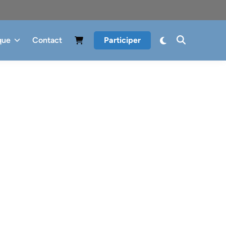
que
Contact
Participer