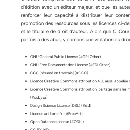
d’édition avec un éditeur majeur, et que les aute
renforcer leur capacité à distribuer leur cont
promotion des ressources sous les licences ci-de
et le titulaire de droit d’auteur. Alors que CliC
parfois à des abus, y compris une violation du droit
GNU General Public License (#GPLOther)
GNU Free Documentation License (#FDLOther)
CC0 [résumé en français] (#CC0)
Licence Creative Commons attribution 4.0, aussi appelée 
Licence Creative Commons attribution, partage dans les m
(#ccbysa)
Design Science License (DSL) (#dsl)
Licence art libre [fr] (#FreeArt)
Open Database license (#ODbl)
CC BY-ND