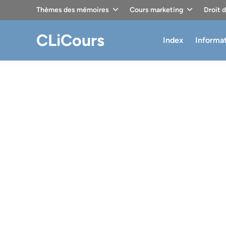
Skip
Thèmes des mémoires
Cours marketing
Droit 
to
content
CLiCours
Index
Informa