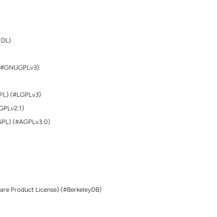
CDL)
 (#GNUGPLv3).
GPL) (#LGPLv3)
LGPLv2.1)
AGPL) (#AGPLv3.0)
ware Product License) (#BerkeleyDB)