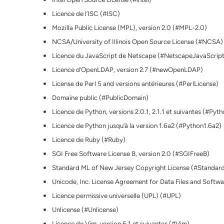
Licence de l’ISC (#ISC)
Mozilla Public License (MPL), version 2.0 (#MPL-2.0)
NCSA/University of Illinois Open Source License (#NCSA)
Licence du JavaScript de Netscape (#NetscapeJavaScript
Licence d’OpenLDAP, version 2.7 (#newOpenLDAP)
License de Perl 5 and versions antérieures (#PerlLicense)
Domaine public (#PublicDomain)
Licence de Python, versions 2.0.1, 2.1.1 et suivantes (#Pyth
Licence de Python jusqu’à la version 1.6a2 (#Python1.6a2)
Licence de Ruby (#Ruby)
SGI Free Software License B, version 2.0 (#SGIFreeB)
Standard ML of New Jersey Copyright License (#Standa
Unicode, Inc. License Agreement for Data Files and Softw
Licence permissive universelle (UPL) (#UPL)
Unlicense (#Unlicense)
Licence de Vim, version 6.1 et suivantes (#Vim)