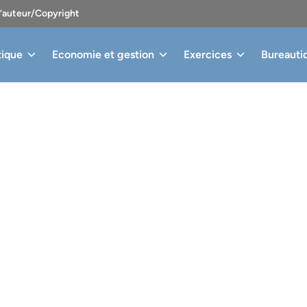
d’auteur/Copyright
tique
Economie et gestion
Exercices
Bureauti