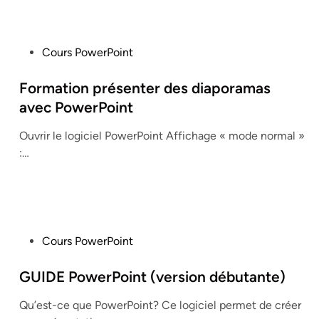
P
Cours PowerPoint
o
s
Formation présenter des diaporamas
t
avec PowerPoint
e
Ouvrir le logiciel PowerPoint Affichage « mode normal »
d
:…
i
n
P
Cours PowerPoint
o
s
GUIDE PowerPoint (version débutante)
t
Qu’est-ce que PowerPoint? Ce logiciel permet de créer
e