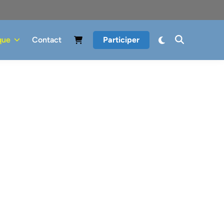
que
Contact
Participer