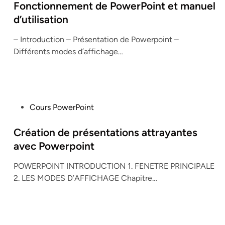
s
Fonctionnement de PowerPoint et manuel
t
d’utilisation
e
– Introduction – Présentation de Powerpoint –
d
Différents modes d’affichage…
i
n
P
Cours PowerPoint
o
s
Création de présentations attrayantes
t
avec Powerpoint
e
POWERPOINT INTRODUCTION 1. FENETRE PRINCIPALE
d
2. LES MODES D’AFFICHAGE Chapitre…
i
n