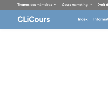
Skip
Thèmes des mémoires
Cours marketing
Droit 
to
content
CLiCours
Index
Informa