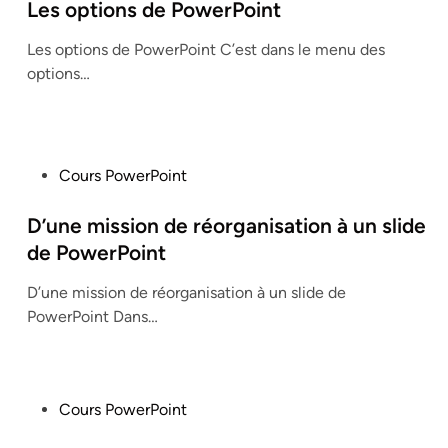
s
Les options de PowerPoint
t
Les options de PowerPoint C’est dans le menu des
e
options…
d
i
n
P
Cours PowerPoint
o
s
D’une mission de réorganisation à un slide
t
de PowerPoint
e
D’une mission de réorganisation à un slide de
d
PowerPoint Dans…
i
n
P
Cours PowerPoint
o