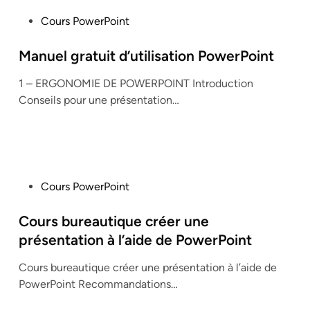
P
Cours PowerPoint
o
s
Manuel gratuit d’utilisation PowerPoint
t
1 – ERGONOMIE DE POWERPOINT Introduction
e
Conseils pour une présentation…
d
i
n
P
Cours PowerPoint
o
s
Cours bureautique créer une
t
présentation à l’aide de PowerPoint
e
Cours bureautique créer une présentation à l’aide de
d
PowerPoint Recommandations…
i
n