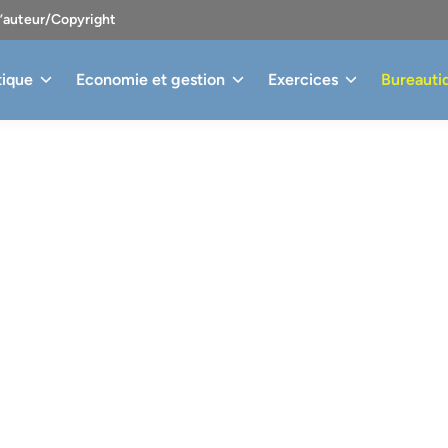
d’auteur/Copyright
tique
Economie et gestion
Exercices
Bureauti