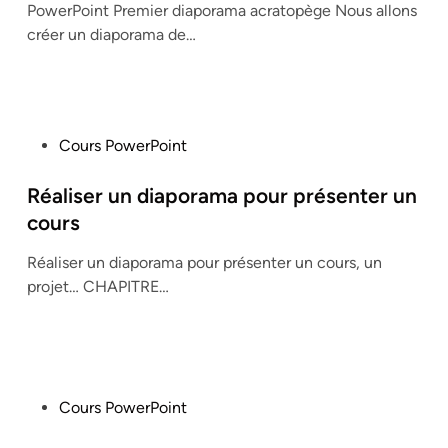
PowerPoint Premier diaporama acratopège Nous allons
d
créer un diaporama de…
i
n
P
Cours PowerPoint
o
s
Réaliser un diaporama pour présenter un
t
cours
e
Réaliser un diaporama pour présenter un cours, un
d
projet… CHAPITRE…
i
n
P
Cours PowerPoint
o