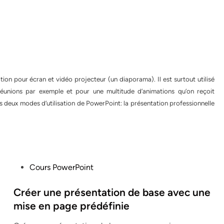
on pour écran et vidéo projecteur (un diaporama). Il est surtout utilisé
réunions par exemple et pour une multitude d’animations qu’on reçoit
es deux modes d’utilisation de PowerPoint: la présentation professionnelle
P
Cours PowerPoint
o
s
Créer une présentation de base avec une
t
mise en page prédéfinie
e