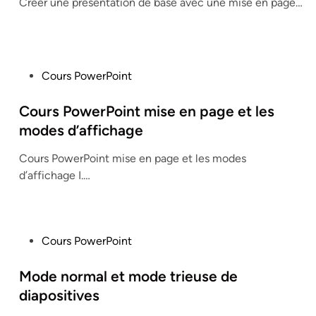
Créer une présentation de base avec une mise en page…
d
i
n
P
Cours PowerPoint
o
s
Cours PowerPoint mise en page et les
t
modes d’affichage
e
Cours PowerPoint mise en page et les modes
d
d’affichage I.…
i
n
P
Cours PowerPoint
o
s
Mode normal et mode trieuse de
t
diapositives
e