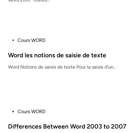
i
n
P
Cours WORD
o
s
Word les notions de saisie de texte
t
Word Notions de saisie de texte Pour la saisie d’un…
e
d
i
n
P
Cours WORD
o
s
Differences Between Word 2003 to 2007
t