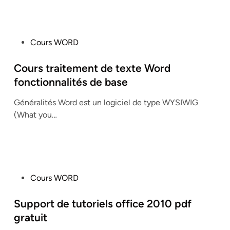
P
Cours WORD
o
s
Cours traitement de texte Word
t
fonctionnalités de base
e
Généralités Word est un logiciel de type WYSIWIG
d
(What you…
i
n
P
Cours WORD
o
s
Support de tutoriels office 2010 pdf
t
gratuit
e