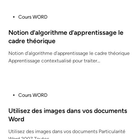
P
Cours WORD
o
s
Notion d’algorithme d’apprentissage le
t
cadre théorique
e
Notion d’algorithme d’apprentissage le cadre théorique
d
Apprentissage contextualisé pour traiter…
i
n
P
Cours WORD
o
s
Utilisez des images dans vos documents
t
Word
e
Utilisez des images dans vos documents Particularité
d
Word 2007 Toutes…