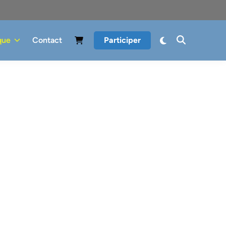
que
Contact
Participer