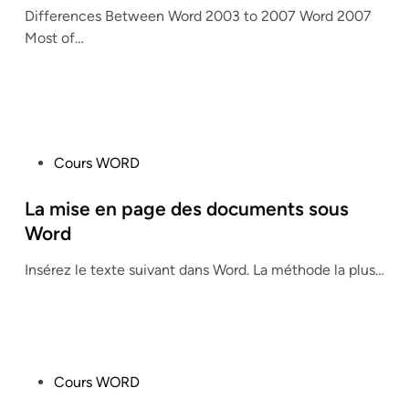
Differences Between Word 2003 to 2007 Word 2007
e
Most of…
d
i
n
P
Cours WORD
o
s
La mise en page des documents sous
t
Word
e
Insérez le texte suivant dans Word. La méthode la plus…
d
i
n
P
Cours WORD
o