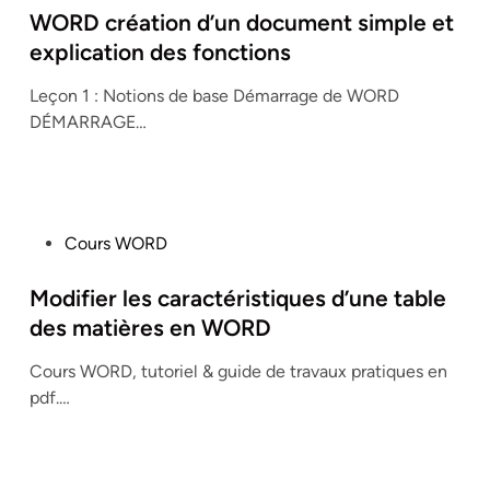
s
WORD création d’un document simple et
t
explication des fonctions
e
Leçon 1 : Notions de base Démarrage de WORD
d
DÉMARRAGE…
i
n
P
Cours WORD
o
s
Modifier les caractéristiques d’une table
t
des matières en WORD
e
Cours WORD, tutoriel & guide de travaux pratiques en
d
pdf.…
i
n