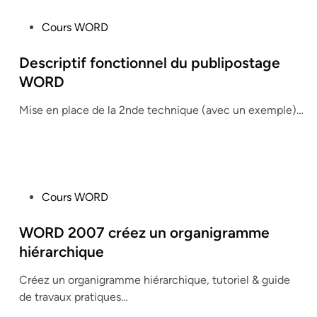
P
Cours WORD
o
s
Descriptif fonctionnel du publipostage
t
WORD
e
Mise en place de la 2nde technique (avec un exemple)…
d
i
n
P
Cours WORD
o
s
WORD 2007 créez un organigramme
t
hiérarchique
e
Créez un organigramme hiérarchique, tutoriel & guide
d
de travaux pratiques…
i
n