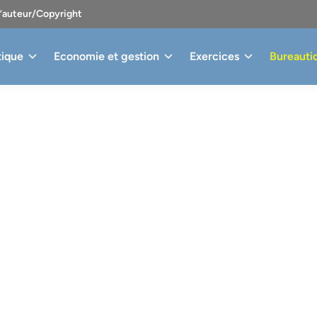
d’auteur/Copyright
tique
Economie et gestion
Exercices
Bureauti