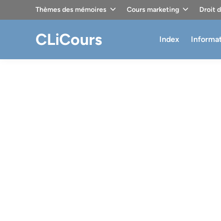
Skip
Thèmes des mémoires
Cours marketing
Droit 
to
content
CLiCours
Index
Informa