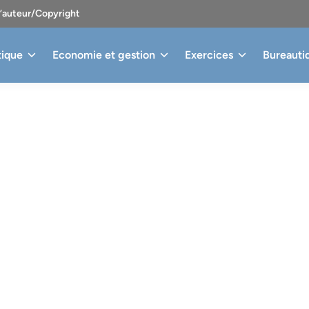
d’auteur/Copyright
tique
Economie et gestion
Exercices
Bureauti