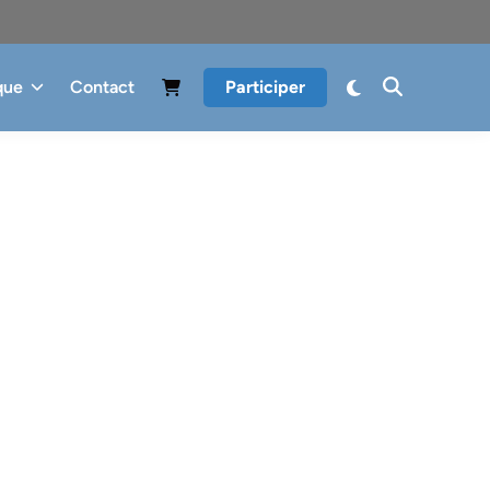
que
Contact
Participer