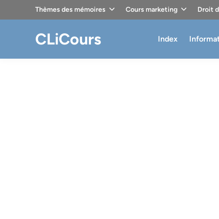
Skip
Thèmes des mémoires
Cours marketing
Droit 
to
content
CLiCours
Index
Informa