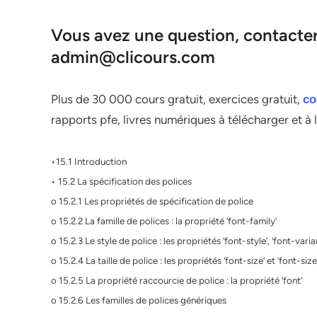
Vous avez une question, contacter 
admin@clicours.com
Plus de 30 000 cours gratuit, exercices gratuit,
co
rapports pfe, livres numériques à télécharger et à 
•15.1 Introduction
• 15.2 La spécification des polices
o 15.2.1 Les propriétés de spécification de police
o 15.2.2 La famille de polices : la propriété ‘font-family’
o 15.2.3 Le style de police : les propriétés ‘font-style’, ‘font-varia
o 15.2.4 La taille de police : les propriétés ‘font-size’ et ‘font-siz
o 15.2.5 La propriété raccourcie de police : la propriété ‘font’
o 15.2.6 Les familles de polices génériques