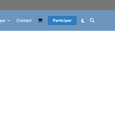
que
Contact
Participer