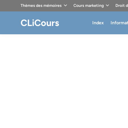
Skip
Thèmes des mémoires
Cours marketing
Droit 
to
content
CLiCours
Index
Informa