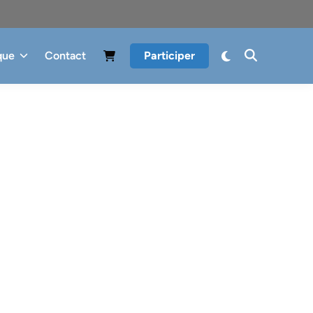
que
Contact
Participer