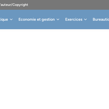
d’auteur/Copyright
tique
Economie et gestion
Exercices
Bureauti