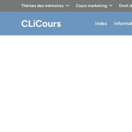
Skip
Thèmes des mémoires
Cours marketing
Droit 
to
content
CLiCours
Index
Informa