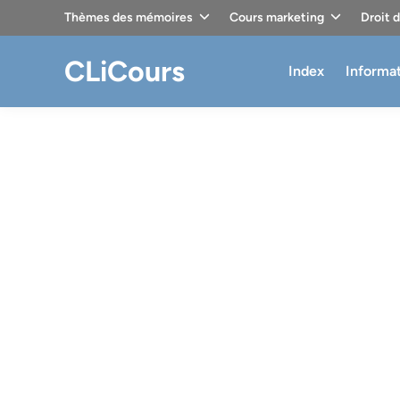
Skip
Thèmes des mémoires
Cours marketing
Droit 
to
content
CLiCours
Index
Informa