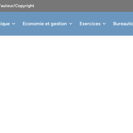
d’auteur/Copyright
tique
Economie et gestion
Exercices
Bureauti