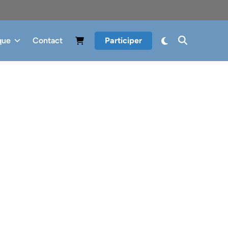
que
Contact
Participer