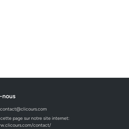
-nous
contact@clicours.com
 cette page sur notre site internet:
w.clicours.com/contact/