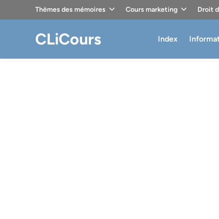
Skip
Thèmes des mémoires
Cours marketing
Droit 
to
content
CLiCours
Index
Informa