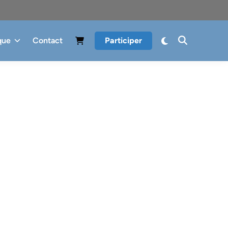
que
Contact
Participer