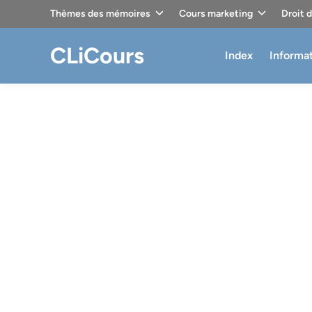
Skip
Thèmes des mémoires
Cours marketing
Droit 
to
content
CLiCours
Index
Informa