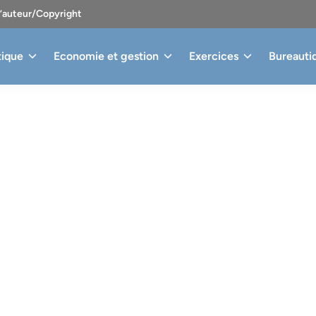
d’auteur/Copyright
tique
Economie et gestion
Exercices
Bureauti