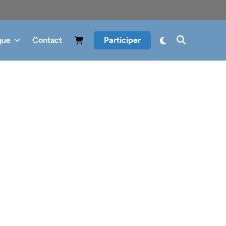
que
Contact
Participer