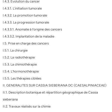
I.4.3. Evolution du cancer
I.4.3.1. L’initiation tumorale
I.4.3.2. La promotion tumorale
I.4.3.3. La progression tumorale
I.4.3.3.1. Anomalie à l’origine des cancers
I.4.3.3.2. Implantation de la maladie
I.5. Prise en charge des cancers
I.5.1. La chirurgie
I.5.2. La radiothérapie
I.5.3. La chimiothérapie
I.5.4. L’hormonothérapie
I.5.5. Les thérapies ciblées
II. GENERALITES SUR CASSIA SIEBERIANA DC (CAESALPINIACEAE)
II.1. Description botanique et répartition géographique de Cassia
sieberiana
II.2. Travaux réalisés sur la chimie