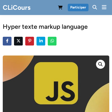
Skip
CLiCours
Mai
Participer
to
Men
content
Hyper texte markup language