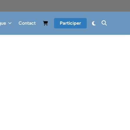
que
Contact
Participer