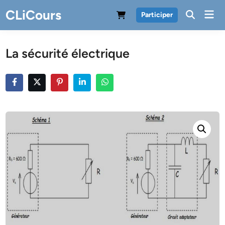
Skip
CLiCours
Mai
Participer
to
Men
content
La sécurité électrique