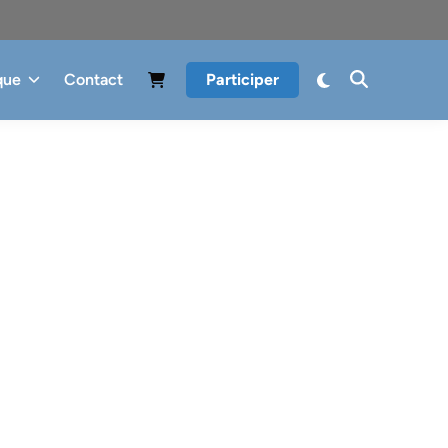
que
Contact
Participer