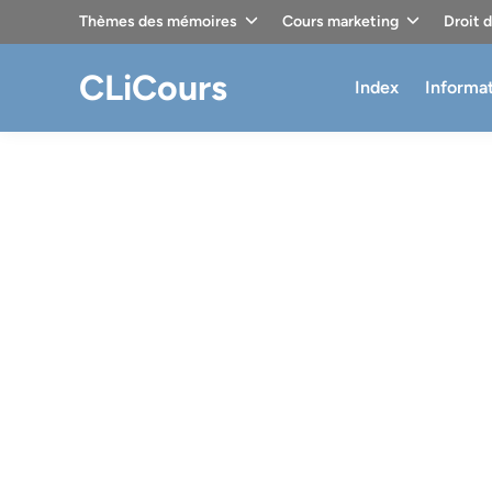
Skip
Thèmes des mémoires
Cours marketing
Droit 
to
content
CLiCours
Index
Informa