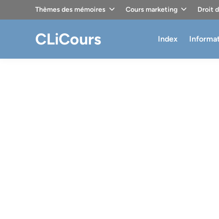
Skip
Thèmes des mémoires
Cours marketing
Droit 
to
content
CLiCours
Index
Informa