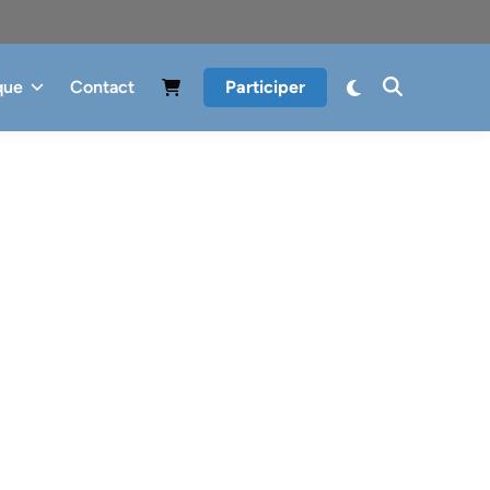
que
Contact
Participer