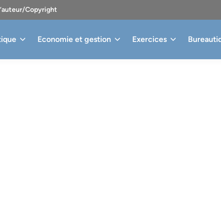
d’auteur/Copyright
tique
Economie et gestion
Exercices
Bureauti