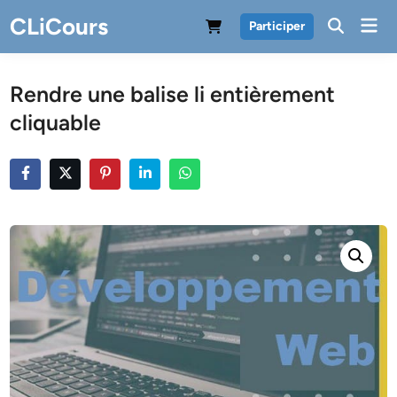
Skip
CLiCours
Mai
Participer
to
Men
content
Rendre une balise li entièrement
cliquable