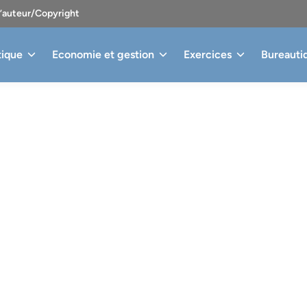
d’auteur/Copyright
tique
Economie et gestion
Exercices
Bureauti