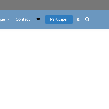
que
Contact
Participer