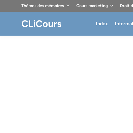
Skip
Thèmes des mémoires
Cours marketing
Droit 
to
content
CLiCours
Index
Informa