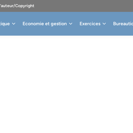
d’auteur/Copyright
tique
Economie et gestion
Exercices
Bureauti