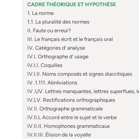
CADRE THÉORIQUE ET HYPOTHÈSE
1. La norme
1.1. La pluralité des normes
II. Faute ou erreur?
III. Le français écrit et le français oral
IV. Catégories d’ analyse
IV.I. Orthographe d’ usage
IV.I.I. Coquilles
IV.I.II. Noms composés et signes diacritiques
IV .1.111. Abréviations
IV .UV. Lettres manquantes, lettres superflues, l
IV.LV. Rectifications orthographiques
IV.!I. Orthographe grammaticale
IV.II.L Accord entre le sujet et le verbe
IV.II.II. Homophones grammaticaux
IV.II.III. Élision de la voyelle