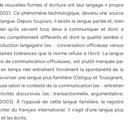
 nouvelles formes d’ écriture ont leur langage « propre
2002). Ce phénomène technologique, devenu une source
 langue. Depuis toujours, il existe la langue parlée et, bien
 Bien qu’ils servent tous deux à communiquer et donc à
codes complètement différents et dont la qualité semble s’
oduction langagière (ex. : conversation officieuse versus
ertaines tolérances que la norme refuse à l’écrit. La langue
ons de communication officieuses, est plutôt marquée par
s en temps réel entraînent forcément la spontanéité de la
riser une langue plus familière (Ostiguy et Tousignant,
use selon le contexte de la communication (ex. : entretien
tivités discursives (ex.: transactionnelle, argumentative,
, 2003). À l’opposé de cette langue familière, le registre
her du français international. Il s’agit d’une langue plus
 et les écrits.