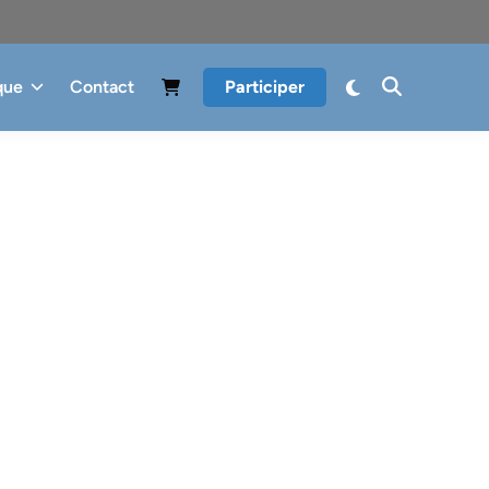
que
Contact
Participer