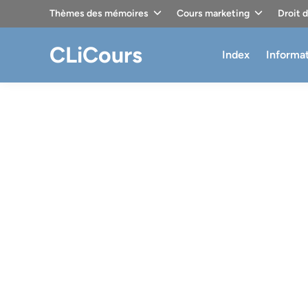
Skip
Thèmes des mémoires
Cours marketing
Droit 
to
content
CLiCours
Index
Informa