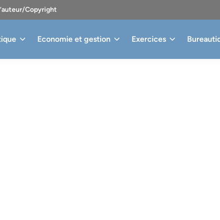
d’auteur/Copyright
tique
Economie et gestion
Exercices
Bureauti