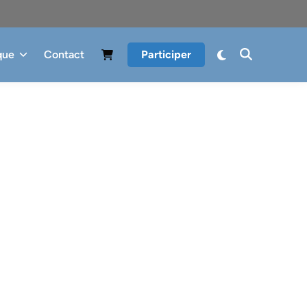
que
Contact
Participer