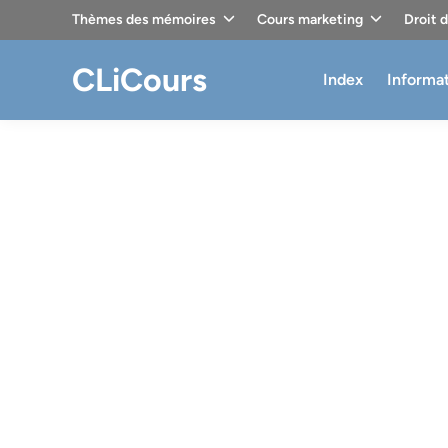
Skip
Thèmes des mémoires
Cours marketing
Droit 
to
content
CLiCours
Index
Informa