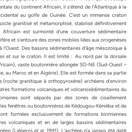
entale du continent Africain, il s’étend de l’Atlantique à la
cidental au golfe de Guinée. C’est un immense craton
cle granitisé et métamorphisé, stabilisé définitivement
 Africain est surmonté d’une couverture sédimentaire
ifère et s’entoure des zones mobiles liées aux orogenèses
e à l’Ouest. Des bassins sédimentaires d’âge mésozoïque à
 et sur le craton. Il est limité : Au nord par la dorsale
fricain), vaste boutonnière allongée SO-NE (Sud-Ouest –
ie, au Maroc et en Algérie). Elle est formée dans sa partie
s (roche granitique à orthopyroxène) archéens d’environ
autres formations volcaniques et volcanosédimentaires du
 domaines sont séparés par des zones de cisaillement
r les fenêtres ou boutonnières de Kédougou-Kénièba et de
 sont formées exclusivement de formations birimiennes
ures volcaniques et en de larges bassins sédimentaires
rnéen (Liégeois et al. 1991). L’archéen n’a jamais été daté