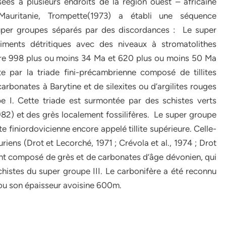
ées à plusieurs endroits de la région ouest – africaine
auritanie, Trompette(1973) a établi une séquence
super groupes séparés par des discordances : Le super
iments détritiques avec des niveaux à stromatolithes
ntre 998 plus ou moins 34 Ma et 620 plus ou moins 50 Ma
e par la triade fini-précambrienne composé de tillites
bonates à Barytine et de silexites ou d’argilites rouges
e I. Cette triade est surmontée par des schistes verts
982) et des grès localement fossilifères. Le super groupe
lite finiordovicienne encore appelé tillite supérieure. Celle-
uriens (Drot et Lecorché, 1971 ; Crévola et al., 1974 ; Drot
ent composé de grès et de carbonates d’âge dévonien, qui
histes du super groupe III. Le carbonifère a été reconnu
 ou son épaisseur avoisine 600m.