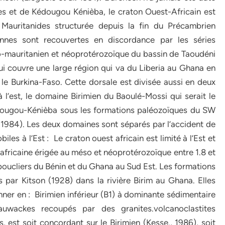
es et de Kédougou Kénièba, le craton Ouest-Africain est
 Mauritanides structurée depuis la fin du Précambrien
nnes sont recouvertes en discordance par les séries
-mauritanien et néoprotérozoïque du bassin de Taoudéni
ui couvre une large région qui va du Liberia au Ghana en
t le Burkina-Faso. Cette dorsale est divisée aussi en deux
à l’est, le domaine Birimien du Baoulé-Mossi qui serait le
dougou-Kénièba sous les formations paléozoïques du SW
1984). Les deux domaines sont séparés par l’accident de
les à l’Est : Le craton ouest africain est limité à l’Est et
africaine érigée au méso et néoprotérozoïque entre 1.8 et
s boucliers du Bénin et du Ghana au Sud Est. Les formations
s par Kitson (1928) dans la rivière Birim au Ghana. Elles
ner en : Birimien inférieur (B1) à dominante sédimentaire
rauwackes recoupés par des granites.volcanoclastites
 est soit concordant sur le Birimien (Kesse., 1986), soit