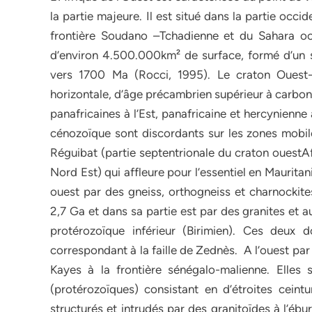
la partie majeure. Il est situé dans la partie occid
frontière Soudano –Tchadienne et du Sahara oc
d’environ 4.500.000km² de surface, formé d’un so
vers 1700 Ma (Rocci, 1995). Le craton Ouest-
horizontale, d’âge précambrien supérieur à carbon
panafricaines à l’Est, panafricaine et hercynienn
cénozoïque sont discordants sur les zones mobiles
Réguibat (partie septentrionale du craton ouestA
Nord Est) qui affleure pour l’essentiel en Mauritan
ouest par des gneiss, orthogneiss et charnockite
2,7 Ga et dans sa partie est par des granites et 
protérozoïque inférieur (Birimien). Ces deux
correspondant à la faille de Zednès. A l’ouest pa
Kayes à la frontière sénégalo-malienne. Elles
(protérozoïques) consistant en d’étroites ceint
structurés et intrudés par des granitoïdes à l’ébu