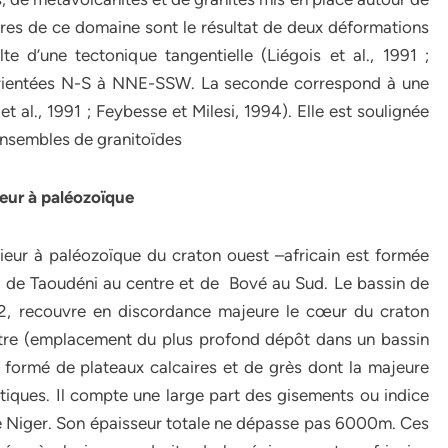
ures de ce domaine sont le résultat de deux déformations
e d’une tectonique tangentielle (Liégois et al., 1991 ;
s orientées N-S à NNE-SSW. La seconde correspond à une
 al., 1991 ; Feybesse et Milesi, 1994). Elle est soulignée
 ensembles de granitoïdes
ieur à paléozoïque
eur à paléozoïque du craton ouest –africain est formée
, de Taoudéni au centre et de Bové au Sud. Le bassin de
km2, recouvre en discordance majeure le cœur du craton
entre (emplacement du plus profond dépôt dans un bassin
 formé de plateaux calcaires et de grès dont la majeure
tiques. Il compte une large part des gisements ou indice
et le Niger. Son épaisseur totale ne dépasse pas 6000m. Ces