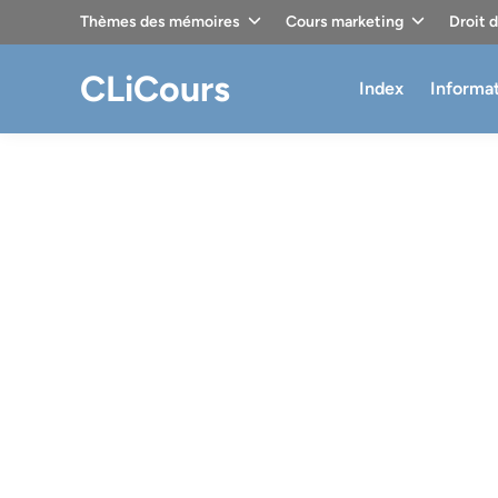
Skip
Thèmes des mémoires
Cours marketing
Droit 
to
content
CLiCours
Index
Informa