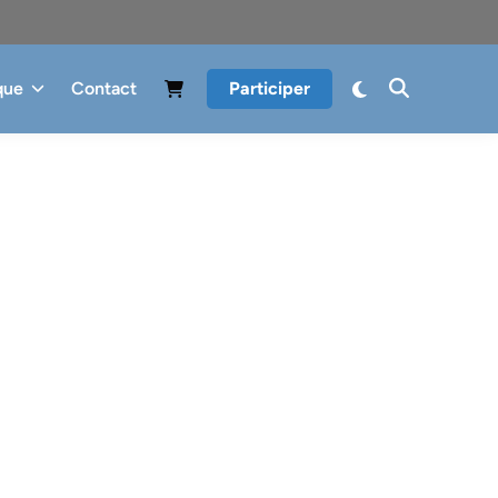
que
Contact
Participer