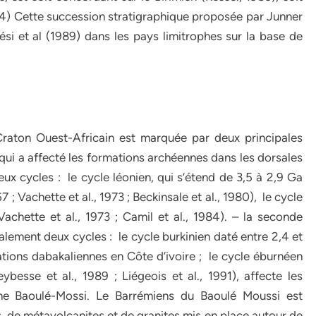
984) Cette succession stratigraphique proposée par Junner
ési et al (1989) dans les pays limitrophes sur la base de
Craton Ouest-Africain est marquée par deux principales
qui a affecté les formations archéennes dans les dorsales
x cycles : le cycle léonien, qui s’étend de 3,5 à 2,9 Ga
 ; Vachette et al., 1973 ; Beckinsale et al., 1980), le cycle
 Vachette et al., 1973 ; Camil et al., 1984). – la seconde
lement deux cycles : le cycle burkinien daté entre 2,4 et
ations dabakaliennes en Côte d’ivoire ; le cycle éburnéen
besse et al., 1989 ; Liégeois et al., 1991), affecte les
ine Baoulé-Mossi. Le Barrémiens du Baoulé Moussi est
de métavolcanites et de granites mis en place autour de