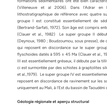
formations sédimentaires ont été bien caractéris
(Villeneuve et al 2006). Dans l’Adrar en M
lithostratigraphique de référence avec quatre 
groupe I est constitué essentiellement de séd
(Bertrand-Sarfati, 1972). Son âge est compris e
(Clauer et al., 1982) Le super groupe II début
(Deynoux, 1980 ; Boudzoumou, sous presse), de car
qui reposent en discordance sur le super group
flyschoides datés à 595 ± 45 Ma (Clauer et al., 1
III est essentiellement gréseux, il débute par la til
ci est surmontée par des schistes à graptolites sil
et al.,1979). Le super groupe IV est essentiellem
reposent en discordance de ravinement sur les sc
uniquement au Mali, à l’Est du bassin de Taoudéni
Géologie régionale et aperçu structural