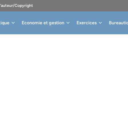
d’auteur/Copyright
tique
Economie et gestion
Exercices
Bureauti