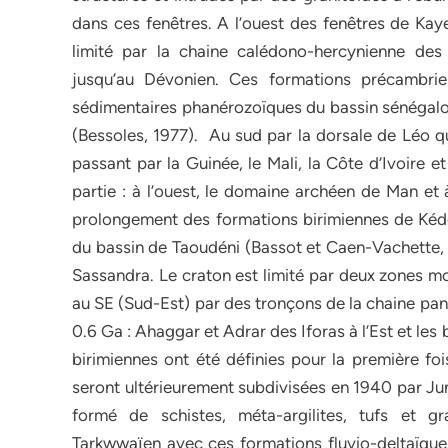
dans ces fenêtres. A l’ouest des fenêtres de Kay
limité par la chaine calédono-hercynienne des
jusqu’au Dévonien. Ces formations précambrie
sédimentaires phanérozoïques du bassin sénégalo
(Bessoles, 1977). Au sud par la dorsale de Léo q
passant par la Guinée, le Mali, la Côte d’Ivoire e
partie : à l’ouest, le domaine archéen de Man et 
prolongement des formations birimiennes de Ké
du bassin de Taoudéni (Bassot et Caen-Vachette, 
Sassandra. Le craton est limité par deux zones mobi
au SE (Sud-Est) par des tronçons de la chaine pan
0.6 Ga : Ahaggar et Adrar des Iforas à l’Est et le
birimiennes ont été définies pour la première foi
seront ultérieurement subdivisées en 1940 par Jun
formé de schistes, méta-argilites, tufs et g
Tarkwwaїen avec ces formations fluvio-deltaïques,