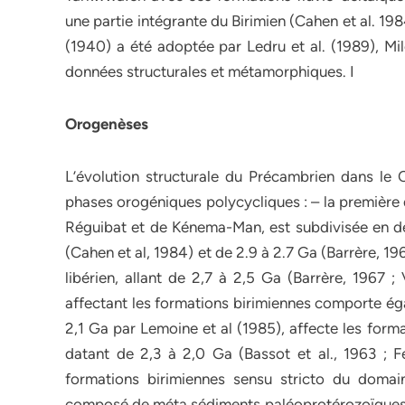
une partie intégrante du Birimien (Cahen et al. 1
(1940) a été adoptée par Ledru et al. (1989), Mil
données structurales et métamorphiques. I
Orogenèses
L’évolution structurale du Précambrien dans le 
phases orogéniques polycycliques : – la première 
Réguibat et de Kénema-Man, est subdivisée en deu
(Cahen et al, 1984) et de 2.9 à 2.7 Ga (Barrère, 1967
libérien, allant de 2,7 à 2,5 Ga (Barrère, 1967 ;
affectant les formations birimiennes comporte éga
2,1 Ga par Lemoine et al (1985), affecte les form
datant de 2,3 à 2,0 Ga (Bassot et al., 1963 ; Fey
formations birimiennes sensu stricto du doma
composé de méta sédiments paléoprotérozoïques, 