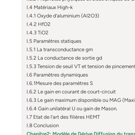
I.4 Matériaux High-k
I.4.1 Oxyde d’aluminium (Al2O3)
I.4.2 HfO2
I.4.3 TiO2
I.5 Paramètres statiques
I.5.1 La transconductance gm
I.5.2 La conductance de sortie gd
I.5.3 Tension de seuil VT et tension de pincemen
I.6 Paramètres dynamiques
I.6.1Mesure des paramètres S
I.6.2 Le gain en courant de court-circuit
I.6.3 Le gain maximum disponible ou MAG (Max
I.6.4 Gain unilatéral U ou gain de Mason.
I.7 Etat de l’art des filières HEMT
I.8 Conclusion
Chapitre2: Modèle de Dérive Diffusion du tr