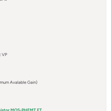
t VP
imum Avalable Gain)
ansistor MOS-PHEMT ET