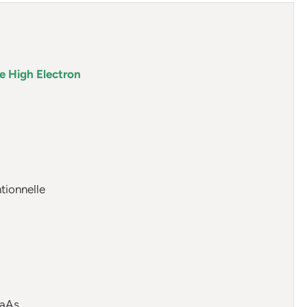
re High Electron
tionnelle
GaAs