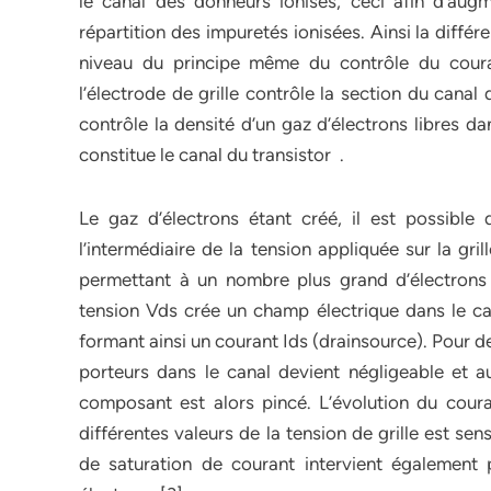
le canal des donneurs ionisés, ceci afin d’augm
répartition des impuretés ionisées. Ainsi la diffé
niveau du principe même du contrôle du cour
l’électrode de grille contrôle la section du cana
contrôle la densité d’un gaz d’électrons libres d
constitue le canal du transistor .
Le gaz d’électrons étant créé, il est possible
l’intermédiaire de la tension appliquée sur la gri
permettant à un nombre plus grand d’électron
tension Vds crée un champ électrique dans le cana
formant ainsi un courant Ids (drainsource). Pour d
porteurs dans le canal devient négligeable et auc
composant est alors pincé. L’évolution du coura
différentes valeurs de la tension de grille est s
de saturation de courant intervient également 