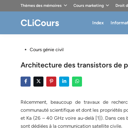
Skip
Thèmes des mémoires
Cours marketing
Droit 
to
content
CLiCours
Index
Informa
Posted
Cours génie civil
in
Architecture des transistors de 
Récemment, beaucoup de travaux de recherc
communauté scientifique et dont les propriétés po
et Ka (26 – 40 GHz voire au-delà [1]). Dans ces 
sont dédiées à la communication satellite civile.