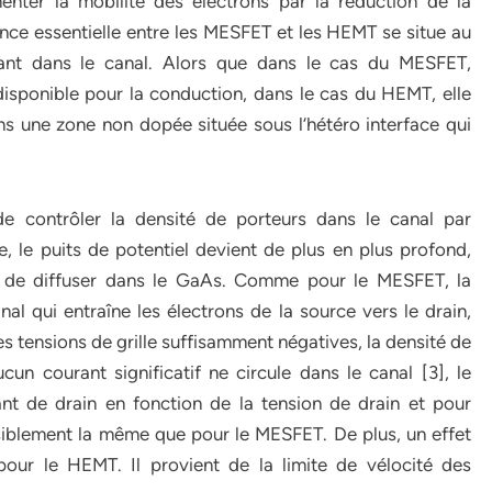
enter la mobilité des électrons par la réduction de la
rence essentielle entre les MESFET et les HEMT se situe au
ant dans le canal. Alors que dans le cas du MESFET,
l disponible pour la conduction, dans le cas du HEMT, elle
ans une zone non dopée située sous l’hétéro interface qui
 de contrôler la densité de porteurs dans le canal par
lle, le puits de potentiel devient de plus en plus profond,
s de diffuser dans le GaAs. Comme pour le MESFET, la
l qui entraîne les électrons de la source vers le drain,
es tensions de grille suffisamment négatives, la densité de
un courant significatif ne circule dans le canal [3], le
nt de drain en fonction de la tension de drain et pour
ensiblement la même que pour le MESFET. De plus, un effet
pour le HEMT. Il provient de la limite de vélocité des