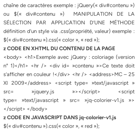
chaîne de caractères exemple : jQuery(« div#contenu »)
ou $(« div#contenu »)  MANIPULATION DE LA
SÉLECTION PAR APPLICATION D’UNE MÉTHODE
définition d’un style via .css(propriété, valeur) exemple :
$(« div#contenu »).css(« color », « red »);
z CODE EN XHTML DU CONTENU DE LA PAGE
<body> <h1>Exemple avec jQuery : coloriage (version
n° 1)</h1> <hr /> <div id= »contenu »>Ce texte doit
s’afficher en couleur !</div> <hr /> <address>MC – 25
XI 2009</address> <script type= »text/javascript »
src= »jquery.js »></script> <script
type= »text/javascript » src= »jq-colorier-v1.js »>
</script> </body>
z CODE EN JAVASCRIPT DANS jq-colorier-v1.js
$(« div#contenu »).css(« color », « red »);