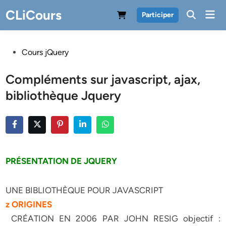
Skip
CLiCours
Mai
Participer
to
Men
content
Posted
Cours jQuery
in
Compléments sur javascript, ajax,
bibliothèque Jquery
PRÉSENTATION DE JQUERY
UNE BIBLIOTHÈQUE POUR JAVASCRIPT
z ORIGINES
 CRÉATION EN 2006 PAR JOHN RESIG objectif :