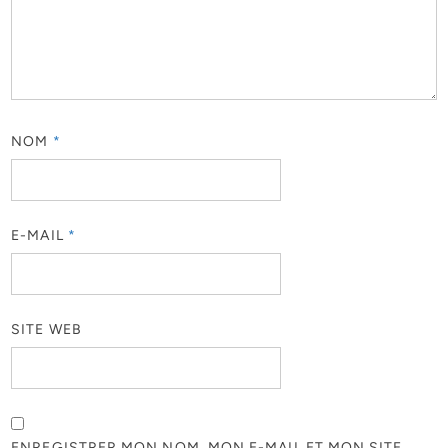
NOM
*
E-MAIL
*
SITE WEB
ENREGISTRER MON NOM, MON E-MAIL ET MON SITE