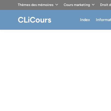
Skip
Thèmes des mémoires
Cours marketing
Droit 
to
content
CLiCours
Index
Informa