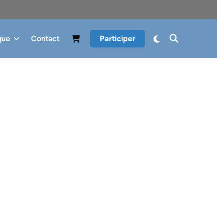
que
Contact
Participer