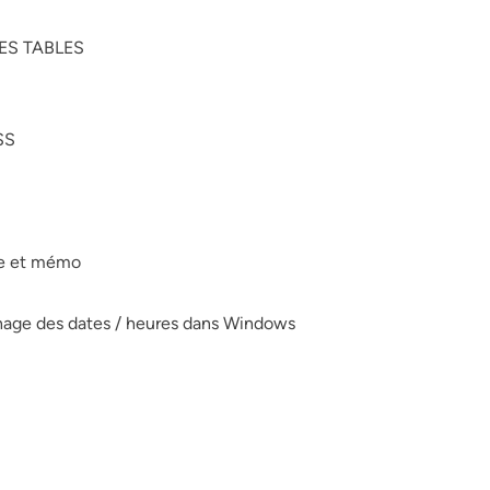
LES TABLES
SS
te et mémo
hage des dates / heures dans Windows