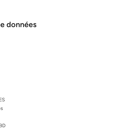
de données
ES
es
BD