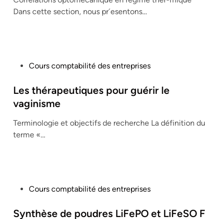
d
Dans cette section, nous pr´esentons…
i
n
P
Cours comptabilité des entreprises
o
s
Les thérapeutiques pour guérir le
t
vaginisme
e
Terminologie et objectifs de recherche La définition du
d
terme «…
i
n
P
Cours comptabilité des entreprises
o
s
Synthèse de poudres LiFePO et LiFeSO F