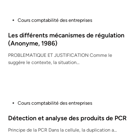
P
Cours comptabilité des entreprises
o
s
Les différents mécanismes de régulation
t
(Anonyme, 1986)
e
PROBLEMATIQUE ET JUSTIFICATION Comme le
d
suggère le contexte, la situation…
i
n
P
Cours comptabilité des entreprises
o
s
Détection et analyse des produits de PCR
t
Principe de la PCR Dans la cellule, la duplication a…
e