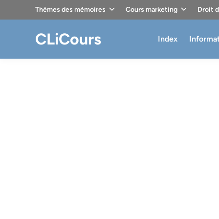
Skip
Thèmes des mémoires
Cours marketing
Droit 
to
content
CLiCours
Index
Informa