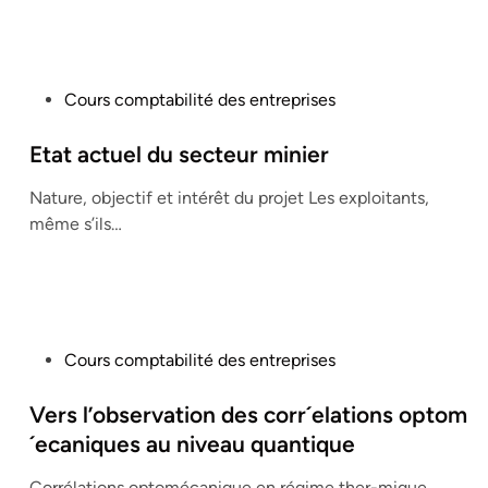
P
Cours comptabilité des entreprises
o
s
Etat actuel du secteur minier
t
Nature, objectif et intérêt du projet Les exploitants,
e
même s’ils…
d
i
n
P
Cours comptabilité des entreprises
o
s
Vers l’observation des corr´elations optom
t
´ecaniques au niveau quantique
e
Corrélations optomécanique en régime ther-mique