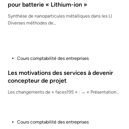
t
pour batterie « Lithium-ion »
e
Synthèse de nanoparticules métalliques dans les LI
d
Diverses méthodes de…
i
n
P
Cours comptabilité des entreprises
o
s
Les motivations des services à devenir
t
concepteur de projet
e
Les changements de « faces195 » : → « Présentation…
d
i
n
P
Cours comptabilité des entreprises
o