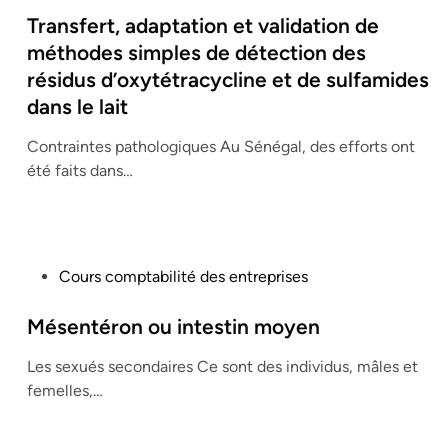
s
Transfert, adaptation et validation de
t
méthodes simples de détection des
e
résidus d’oxytétracycline et de sulfamides
d
dans le lait
i
n
Contraintes pathologiques Au Sénégal, des efforts ont
été faits dans…
P
Cours comptabilité des entreprises
o
s
Mésentéron ou intestin moyen
t
Les sexués secondaires Ce sont des individus, mâles et
e
femelles,…
d
i
n