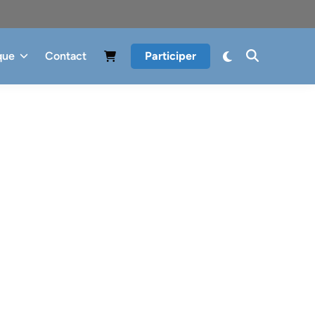
que
Contact
Participer