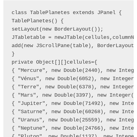
class TablePlanetes extends JPanel {

TablePlanetes() {

setLayout(new BorderLayout());

JTabletable = newJTable(cellules,columnNa
add(new JScrollPane(table), BorderLayout.
}

private Object[][]cellules={

{ "Mercure", new Double(2440), new Intege
{ "Vénus", new Double(6052), new Integer(
{ "Terre", new Double(6378), new Integer(
{ "Mars", new Double(3397), new Integer(2
{ "Jupiter", new Double(71492), new Integ
{ "Saturne", new Double(60268), new Integ
{ "Uranus", new Double(25559), new Intege
{ "Neptune", new Double(24766), new Integ
{ "Pluton", new Double(1137), new Integer