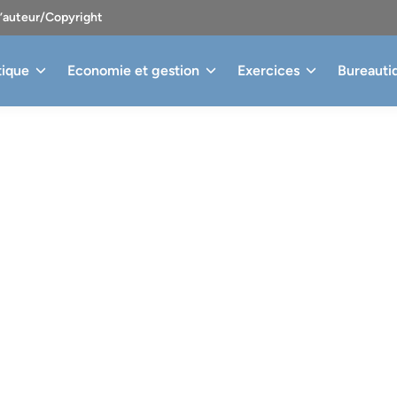
d’auteur/Copyright
tique
Economie et gestion
Exercices
Bureauti