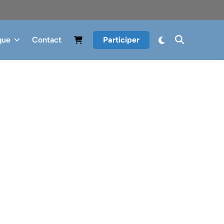
que
Contact
Participer