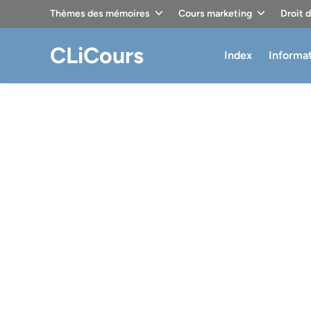
Skip
Thèmes des mémoires
Cours marketing
Droit 
to
content
CLiCours
Index
Informa