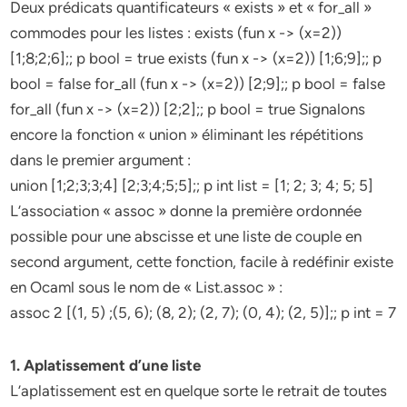
Deux prédicats quantificateurs « exists » et « for_all »
commodes pour les listes : exists (fun x -> (x=2))
[1;8;2;6];; p bool = true exists (fun x -> (x=2)) [1;6;9];; p
bool = false for_all (fun x -> (x=2)) [2;9];; p bool = false
for_all (fun x -> (x=2)) [2;2];; p bool = true Signalons
encore la fonction « union » éliminant les répétitions
dans le premier argument :
union [1;2;3;3;4] [2;3;4;5;5];; p int list = [1; 2; 3; 4; 5; 5]
L’association « assoc » donne la première ordonnée
possible pour une abscisse et une liste de couple en
second argument, cette fonction, facile à redéfinir existe
en Ocaml sous le nom de « List.assoc » :
assoc 2 [(1, 5) ;(5, 6); (8, 2); (2, 7); (0, 4); (2, 5)];; p int = 7
1. Aplatissement d’une liste
L’aplatissement est en quelque sorte le retrait de toutes