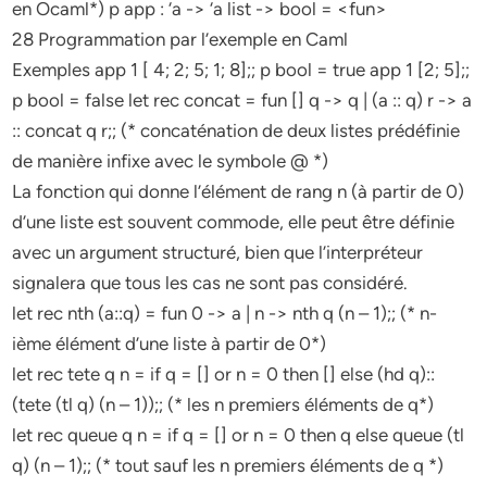
en Ocaml*) p app : ‘a -> ‘a list -> bool = <fun>
28 Programmation par l’exemple en Caml
Exemples app 1 [ 4; 2; 5; 1; 8];; p bool = true app 1 [2; 5];;
p bool = false let rec concat = fun [] q -> q | (a :: q) r -> a
:: concat q r;; (* concaténation de deux listes prédéfinie
de manière infixe avec le symbole @ *)
La fonction qui donne l’élément de rang n (à partir de 0)
d’une liste est souvent commode, elle peut être définie
avec un argument structuré, bien que l’interpréteur
signalera que tous les cas ne sont pas considéré.
let rec nth (a::q) = fun 0 -> a | n -> nth q (n – 1);; (* n-
ième élément d’une liste à partir de 0*)
let rec tete q n = if q = [] or n = 0 then [] else (hd q)::
(tete (tl q) (n – 1));; (* les n premiers éléments de q*)
let rec queue q n = if q = [] or n = 0 then q else queue (tl
q) (n – 1);; (* tout sauf les n premiers éléments de q *)