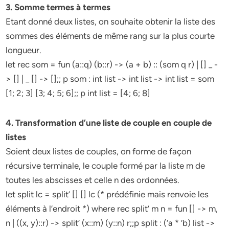
3. Somme termes à termes
Etant donné deux listes, on souhaite obtenir la liste des
sommes des éléments de même rang sur la plus courte
longueur.
let rec som = fun (a::q) (b::r) -> (a + b) :: (som q r) | [] _ -
> [] | _ [] -> [];; p som : int list -> int list -> int list = som
[1; 2; 3] [3; 4; 5; 6];; p int list = [4; 6; 8]
4. Transformation d’une liste de couple en couple de
listes
Soient deux listes de couples, on forme de façon
récursive terminale, le couple formé par la liste m de
toutes les abscisses et celle n des ordonnées.
let split lc = split’ [] [] lc (* prédéfinie mais renvoie les
éléments à l’endroit *) where rec split’ m n = fun [] -> m,
n | ((x, y)::r) -> split’ (x::m) (y::n) r;;p split : (‘a * ‘b) list ->