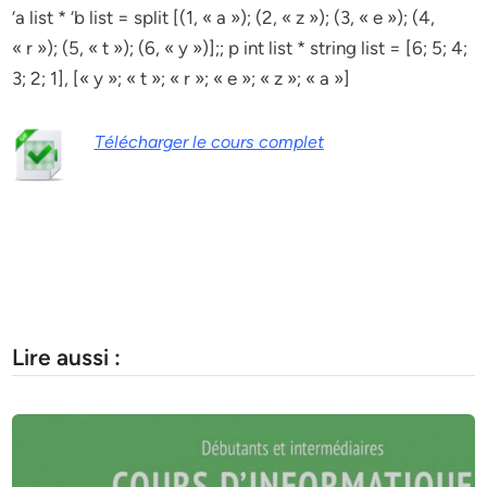
‘a list * ‘b list = split [(1, « a »); (2, « z »); (3, « e »); (4,
« r »); (5, « t »); (6, « y »)];; p int list * string list = [6; 5; 4;
3; 2; 1], [« y »; « t »; « r »; « e »; « z »; « a »]
Télécharger le cours complet
Lire aussi :