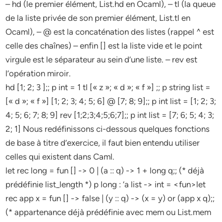
– hd (le premier élément, List.hd en Ocaml), – tl (la queue
de la liste privée de son premier élément, List.tl en
Ocaml), – @ est la concaténation des listes (rappel ^ est
celle des chaînes) – enfin [] est la liste vide et le point
virgule est le séparateur au sein d’une liste. – rev est
l’opération miroir.
hd [1; 2; 3 ];; p int = 1 tl [« z »; « d »; « f »] ;; p string list =
[« d »; « f »] [1; 2; 3; 4; 5; 6] @ [7; 8; 9];; p int list = [1; 2; 3;
4; 5; 6; 7; 8; 9] rev [1;2;3;4;5;6;7];; p int list = [7; 6; 5; 4; 3;
2; 1] Nous redéfinissons ci-dessous quelques fonctions
de base à titre d’exercice, il faut bien entendu utiliser
celles qui existent dans Caml.
let rec long = fun [] -> 0 | (a :: q) -> 1 + long q;; (* déjà
prédéfinie list_length *) p long : ‘a list -> int = <fun>let
rec app x = fun [] -> false | (y :: q) -> (x = y) or (app x q);;
(* appartenance déjà prédéfinie avec mem ou List.mem