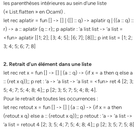
les parenthèses intérieures au sein d’une liste
(« List.flatten » en Ocaml) .
let rec aplatir = fun [] -> [] | ([] :: q) -> aplatir q | ((a :: q) ::
r) -> a :: aplatir (q :: r);; p aplatir : ‘a list list -> ‘a list =
<fun> aplatir [[1; 2]; [3; 4; 5]; [6; 7]; [8]];; p int list = [1; 2;
3; 4; 5; 6; 7; 8]
2. Retrait d’un élément dans une liste
let rec ret x = fun [] -> [] | (a :: q) -> (if x = a then q else a
:: (ret x q));; p ret : ‘a -> ‘a list -> ‘a list = <fun> ret 4 [2; 3;
5; 4; 7; 5; 4; 8; 4];; p [2; 3; 5; 7; 5; 4; 8; 4].
Pour le retrait de toutes les occurrences :
let rec retout x = fun [] -> [] | (a :: q) -> (if x = a then
(retout x q) else a :: (retout x q));; p retout : ‘a -> ‘a list ->
‘a list = retout 4 [2; 3; 5; 4; 7; 5; 4; 8; 4];; p [2; 3; 5; 7; 5; 8]