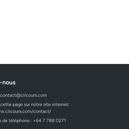
-nous
contact@clicours.com
 cette page sur notre site internet:
w.clicours.com/contact/
 de téléphone : +64 7 788 0271