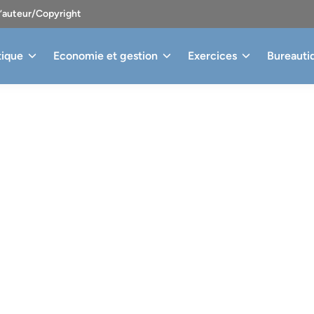
d’auteur/Copyright
tique
Economie et gestion
Exercices
Bureauti