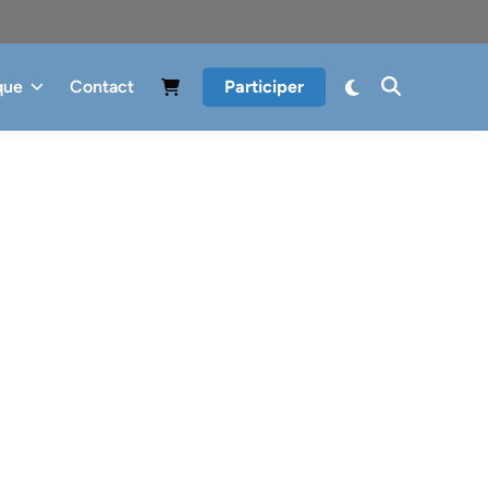
que
Contact
Participer