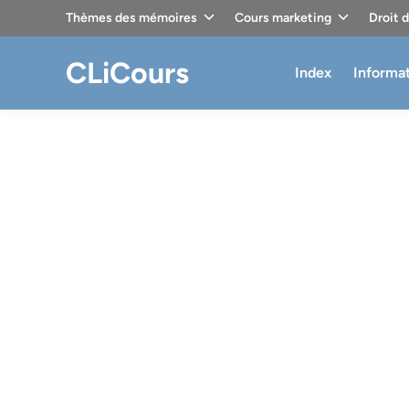
Skip
Thèmes des mémoires
Cours marketing
Droit 
to
content
CLiCours
Index
Informa