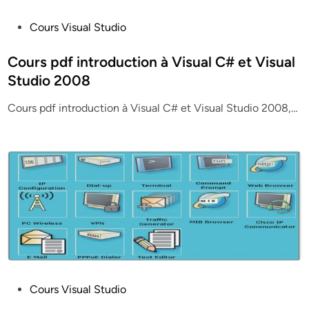
P
Cours Visual Studio
o
s
Cours pdf introduction à Visual C# et Visual
t
Studio 2008
e
Cours pdf introduction à Visual C# et Visual Studio 2008,…
d
i
n
P
Cours Visual Studio
o