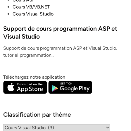
o
Cours VB/VB.NET
s
Cours Visual Studio
t
e
Support de cours programmation ASP et
d
Visual Studio
i
Support de cours programmation ASP et Visual Studio,
n
tutoriel programmation…
Téléchargez notre application :
Classification par thème
Classification