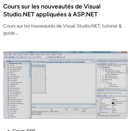
s
Cours sur les nouveautés de Visual
t
Studio.NET appliquées à ASP.NET
e
Cours sur les nouveautés de Visual Studio.NET, tutoriel &
d
guide…
i
n
P
Cours ASP