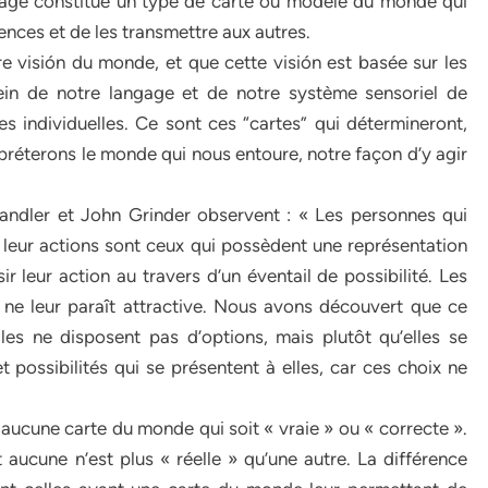
age constitue un type de carte ou modèle du monde qui
nces et de les transmettre aux autres.
 visión du monde, et que cette visión est basée sur les
ein de notre langage et de notre système sensoriel de
 individuelles. Ce sont ces “cartes” qui détermineront,
erpréterons le monde qui nous entoure, notre façon d’y agir
Bandler et John Grinder observent : « Les personnes qui
 leur actions sont ceux qui possèdent une représentation
leur action au travers d’un éventail de possibilité. Les
 ne leur paraît attractive. Nous avons découvert que ce
les ne disposent pas d’options, mais plutôt qu’elles se
 possibilités qui se présentent à elles, car ces choix ne
s aucune carte du monde qui soit « vraie » ou « correcte ».
ucune n’est plus « réelle » qu’une autre. La différence