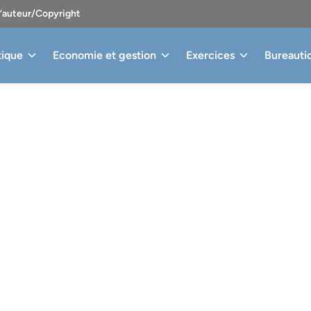
d’auteur/Copyright
tique
Economie et gestion
Exercices
Bureauti