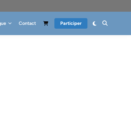
que
Contact
Participer