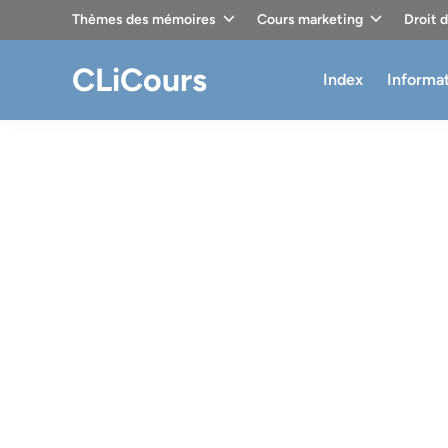
Skip
Thèmes des mémoires
Cours marketing
Droit 
to
content
CLiCours
Index
Informa