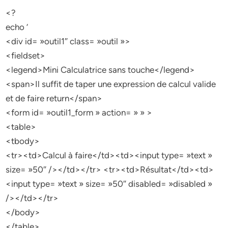
<?
echo ‘
<div id= »outil1″ class= »outil »>
<fieldset>
<legend>Mini Calculatrice sans touche</legend>
<span>Il suffit de taper une expression de calcul valide
et de faire return</span>
<form id= »outil1_form » action= » » >
<table>
<tbody>
<tr><td>Calcul à faire</td><td><input type= »text »
size= »50″ /></td></tr> <tr><td>Résultat</td><td>
<input type= »text » size= »50″ disabled= »disabled »
/></td></tr>
</body>
</table>