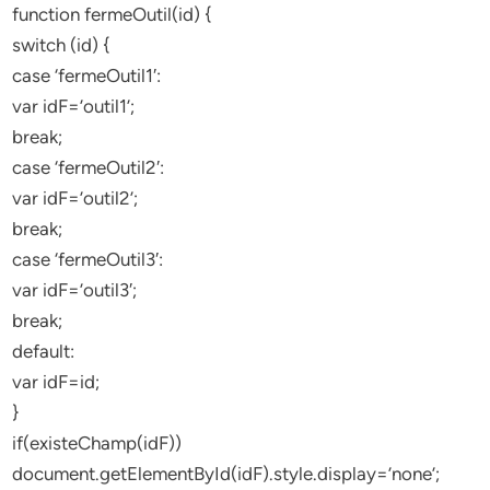
function fermeOutil(id) {
switch (id) {
case ‘fermeOutil1′:
var idF=’outil1’;
break;
case ‘fermeOutil2′:
var idF=’outil2’;
break;
case ‘fermeOutil3′:
var idF=’outil3′;
break;
default:
var idF=id;
}
if(existeChamp(idF))
document.getElementById(idF).style.display=’none’;