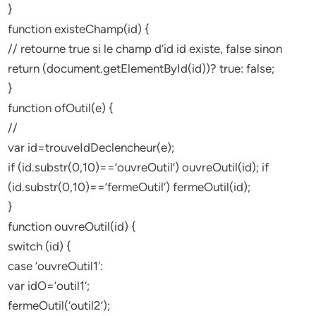
}
function existeChamp(id) {
// retourne true si le champ d’id id existe, false sinon
return (document.getElementById(id))? true: false;
}
function ofOutil(e) {
//
var id=trouveIdDeclencheur(e);
if (id.substr(0,10)==’ouvreOutil’) ouvreOutil(id); if
(id.substr(0,10)==’fermeOutil’) fermeOutil(id);
}
function ouvreOutil(id) {
switch (id) {
case ‘ouvreOutil1′:
var idO=’outil1’;
fermeOutil(‘outil2’);