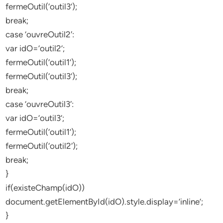
fermeOutil(‘outil3’);
break;
case ‘ouvreOutil2′:
var idO=’outil2’;
fermeOutil(‘outil1’);
fermeOutil(‘outil3’);
break;
case ‘ouvreOutil3′:
var idO=’outil3’;
fermeOutil(‘outil1’);
fermeOutil(‘outil2′);
break;
}
if(existeChamp(idO))
document.getElementById(idO).style.display=’inline’;
}