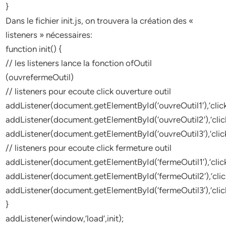
}
Dans le fichier init.js, on trouvera la création des «
listeners » nécessaires:
function init() {
// les listeners lance la fonction ofOutil
(ouvrefermeOutil)
// listeners pour ecoute click ouverture outil
addListener(document.getElementById(‘ouvreOutil1′),’click’
addListener(document.getElementById(‘ouvreOutil2′),’click’
addListener(document.getElementById(‘ouvreOutil3′),’click’
// listeners pour ecoute click fermeture outil
addListener(document.getElementById(‘fermeOutil1′),’click’
addListener(document.getElementById(‘fermeOutil2′),’click
addListener(document.getElementById(‘fermeOutil3′),’click’
}
addListener(window,’load’,init);