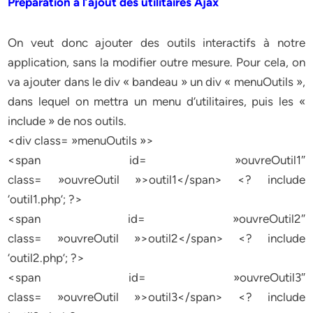
Préparation à l’ajout des utilitaires Ajax
On veut donc ajouter des outils interactifs à notre
application, sans la modifier outre mesure. Pour cela, on
va ajouter dans le div « bandeau » un div « menuOutils »,
dans lequel on mettra un menu d’utilitaires, puis les «
include » de nos outils.
<div class= »menuOutils »>
<span id= »ouvreOutil1″
class= »ouvreOutil »>outil1</span> <? include
‘outil1.php’; ?>
<span id= »ouvreOutil2″
class= »ouvreOutil »>outil2</span> <? include
‘outil2.php’; ?>
<span id= »ouvreOutil3″
class= »ouvreOutil »>outil3</span> <? include