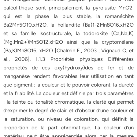
paléolithique sont principalement la pyrolusite MnO2,
qui est la phase la plus stable, la romanéchite
Ba2Mn5O10,xH2O, la hollandite (Ba)1-2Mn8O16,xH2O
et sa famille isostructurale, la todorokite (Ca,Na,K)
(Mg,Mn2+)Mn5O12,xH2O ainsi que la cryptomélane
(Ba,K)Mn8O16, xH2O [Chalmin E., 2003 ; Vignaud C. et
al., 2006]. I.1.3 Propriétés physiques Différentes
propriétés de ces oxy(hydroxy)des de fer et de
manganèse rendent favorables leur utilisation en tant
que pigment : la couleur et le pouvoir colorant, la dureté
et la friabilité. La couleur est définie par trois paramètres
: la teinte ou tonalité chromatique, la clarté qui permet
d’exprimer le degré de clair et d’obscur d’une couleur et
la saturation, ou niveau de coloration, qui définit la
proportion de la part chromatique. La couleur d’un
matériau peut être appréhendée alors par la mesure