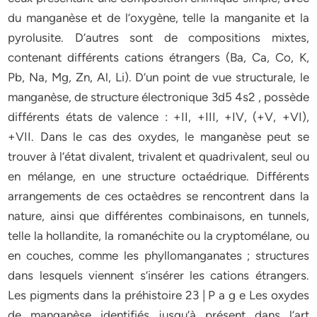
du manganèse et de l’oxygène, telle la manganite et la
pyrolusite. D’autres sont de compositions mixtes,
contenant différents cations étrangers (Ba, Ca, Co, K,
Pb, Na, Mg, Zn, Al, Li). D’un point de vue structurale, le
manganèse, de structure électronique 3d5 4s2 , possède
différents états de valence : +II, +III, +IV, (+V, +VI),
+VII. Dans le cas des oxydes, le manganèse peut se
trouver à l’état divalent, trivalent et quadrivalent, seul ou
en mélange, en une structure octaédrique. Différents
arrangements de ces octaèdres se rencontrent dans la
nature, ainsi que différentes combinaisons, en tunnels,
telle la hollandite, la romanéchite ou la cryptomélane, ou
en couches, comme les phyllomanganates ; structures
dans lesquels viennent s’insérer les cations étrangers.
Les pigments dans la préhistoire 23 | P a g e Les oxydes
de manganèse identifiés jusqu’à présent dans l’art