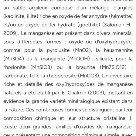
un sable argileux composé d’un mélange d’argiles
(kaolinite, illite) riche en oxyde de fer anhydre (hématite)
et/ou en oxyde de fer hydraté (goethite) [Salomon H.,
2009]. Le manganèse est présent dans divers minerais,
sous différentes formes : oxyde ou d’oxyhydroxyde,
comme pour la pyrolusite (MnO2), la hausmannite
(Mn3O4) ou la manganite (MnOOH) ; silicate, pour la
rhodonite (MnSiO3) ou la braunite (Mn7SiO12) ;
carbonate, telle la rhodocrosite (MnCO3). Un inventaire
riche et détaillé des oxy(hydroxy)des de manganèse
naturels a été établi par E. Chalmin (2003), mettant en
évidence la grande variété minéralogique existant dans
la nature. Ces nombreuses formes se distinguent par leur
composition chimique et leur structure cristalline. Il
existe deux grandes familles d’oxydes de manganèse,
ceux présentant une composition chimique simple, avec