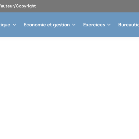
d’auteur/Copyright
tique
Economie et gestion
Exercices
Bureauti