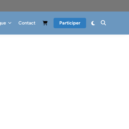
que
Contact
Participer