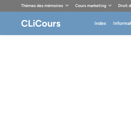
Skip
Thèmes des mémoires
Cours marketing
Droit 
to
content
CLiCours
Index
Informa