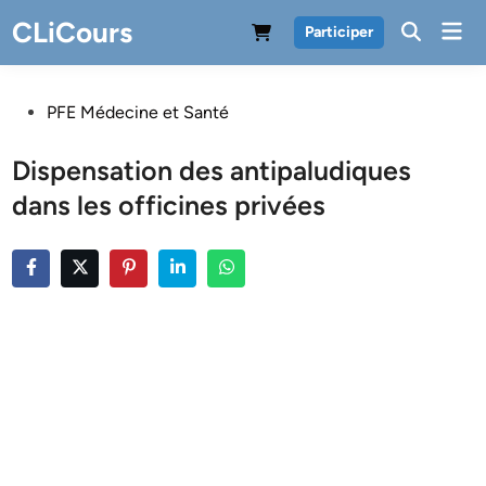
Skip
CLiCours
Mai
Participer
to
Men
content
Posted
PFE Médecine et Santé
in
Dispensation des antipaludiques
dans les officines privées