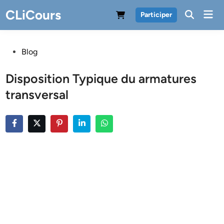
Skip
CLiCours
Mai
Participer
to
Men
content
Posted
Blog
in
Disposition Typique du armatures
transversal