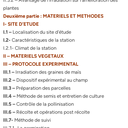
II.3.2 – Avantage de l’irradiation sur l’amélioration des
plantes
Deuxième partie : MATERIELS ET METHODES
I- SITE D’ETUDE
I.1 –
Localisation du site d’étude
I.2-
Caractéristiques de la station
I.2.1- Climat de la station
II – MATERIELS VEGETAUX
III – PROTOCOLE EXPERIMENTAL
III.1 –
Irradiation des graines de maïs
III.2 –
Dispositif expérimental au champ
III.3 –
Préparation des parcelles
III.4 –
Méthode de semis et entretien de culture
III.5 –
Contrôle de la pollinisation
III.6 –
Récolte et opérations post récolte
III.7-
Méthode de suivi