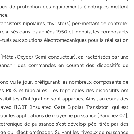
iques de protection des équipements électriques mettent
nce.
nsistors bipolaires, thyristors) per-mettant de contrôler
cialisés dans les années 1950 et, depuis, les composants
tués aux solutions électromécaniques pour la réalisation
 (Métal/Oxyde/ Semi-conducteur), ca-ractérisées par une
ﬀranchir des commandes en courant des dispositifs de
onc vu le jour, préfigurant les nombreux composants de
es MOS et bipolaires. Les topologies des dispositifs ont
sibilités d’intégration sont apparues. Ainsi, au cours des
vec l’IGBT (Insulated Gate Bipolar Transistor) qui est
pour les applications de moyenne puissance [Sanchez 07].
lectronique de puissance s’est dévelop-pée, tirée par des
ge ou l’électroménager. Suivant les niveaux de puissance