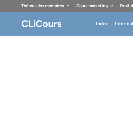
Skip
Thèmes des mémoires
Cours marketing
Droit 
to
content
CLiCours
Index
Informa