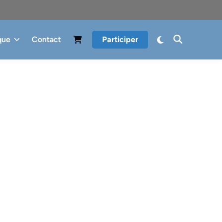
que
Contact
Participer