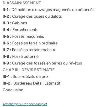
D’ASSAINISSEMENT
II-1 :
Démolition d’ouvrages maçonnés ou bétonnés
II-2 :
Curage des buses ou dalots
II-3 :
Gabions
II-4 :
Enrochements
II-5 :
Fossés maçonnés
II-6 :
Fossé en terrain ordinaire
II-7 :
Fossé en terrain rocheux
II-8 :
Fossé bétonné
II-9 :
Curage des fossés en terres ou revêtus
CHAP III : DEVIS ESTIMATIF
III-1 :
Sous-détails de prix
III-2 :
Bordereau Détail Estimatif
Conclusion
Télécharger le rapport complet