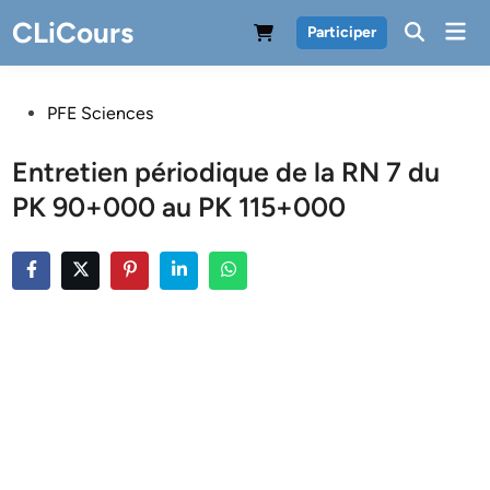
Skip
CLiCours
Mai
Participer
to
Men
content
Posted
PFE Sciences
in
Entretien périodique de la RN 7 du
PK 90+000 au PK 115+000