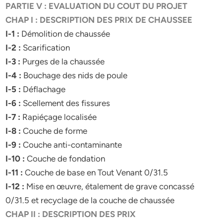
PARTIE V : EVALUATION DU COUT DU PROJET
CHAP I : DESCRIPTION DES PRIX DE CHAUSSEE
I-1 :
Démolition de chaussée
I-2 :
Scarification
I-3 :
Purges de la chaussée
I-4 :
Bouchage des nids de poule
I-5 :
Déflachage
I-6 :
Scellement des fissures
I-7 :
Rapiéçage localisée
I-8 :
Couche de forme
I-9 :
Couche anti-contaminante
I-10
:
Couche de fondation
I-11 :
Couche de base en Tout Venant 0/31.5
I-12 :
Mise en œuvre, étalement de grave concassé
0/31.5 et recyclage de la couche de chaussée
CHAP II : DESCRIPTION DES PRIX