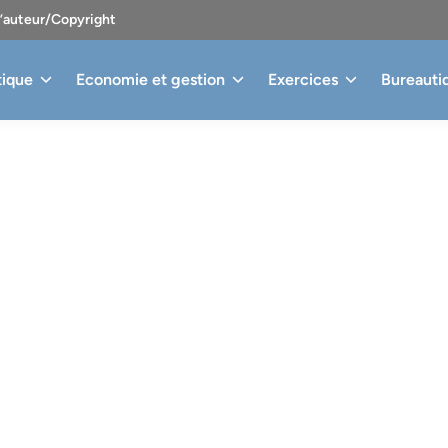
d’auteur/Copyright
tique
Economie et gestion
Exercices
Bureauti