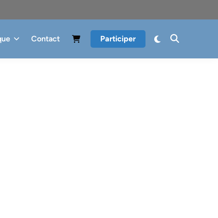
que
Contact
Participer