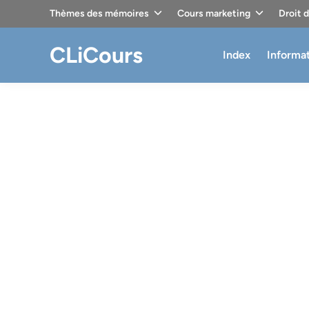
Skip
Thèmes des mémoires
Cours marketing
Droit 
to
content
CLiCours
Index
Informa