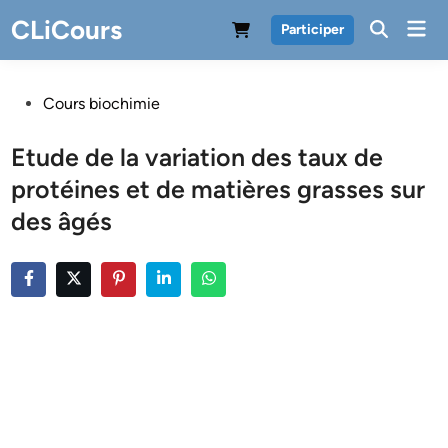
Skip
CLiCours
Mai
Participer
to
Men
content
Posted
Cours biochimie
in
Etude de la variation des taux de
protéines et de matières grasses sur
des âgés