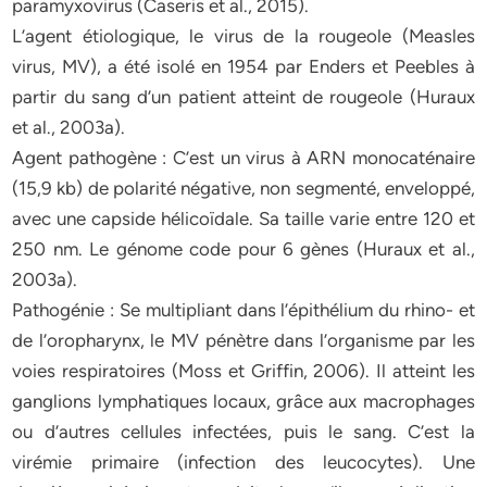
paramyxovirus (Caseris et al., 2015).
L’agent étiologique, le virus de la rougeole (Measles
virus, MV), a été isolé en 1954 par Enders et Peebles à
partir du sang d’un patient atteint de rougeole (Huraux
et al., 2003a).
Agent pathogène : C’est un virus à ARN monocaténaire
(15,9 kb) de polarité négative, non segmenté, enveloppé,
avec une capside hélicoïdale. Sa taille varie entre 120 et
250 nm. Le génome code pour 6 gènes (Huraux et al.,
2003a).
Pathogénie : Se multipliant dans l’épithélium du rhino- et
de l’oropharynx, le MV pénètre dans l’organisme par les
voies respiratoires (Moss et Griffin, 2006). Il atteint les
ganglions lymphatiques locaux, grâce aux macrophages
ou d’autres cellules infectées, puis le sang. C’est la
virémie primaire (infection des leucocytes). Une