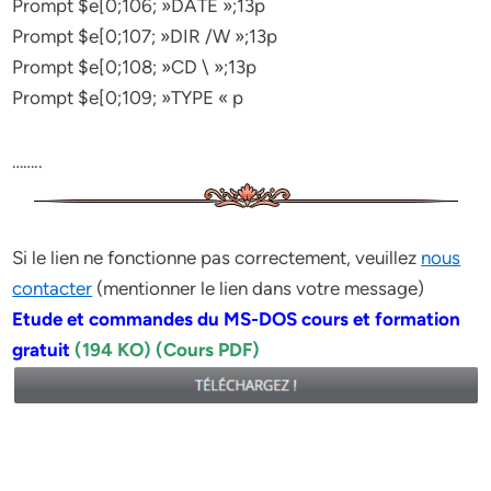
Prompt $e[0;106; »DATE »;13p
Prompt $e[0;107; »DIR /W »;13p
Prompt $e[0;108; »CD \ »;13p
Prompt $e[0;109; »TYPE « p
……..
Si le lien ne fonctionne pas correctement, veuillez
nous
contacter
(mentionner le lien dans votre message)
Etude et commandes du MS-DOS cours et formation
gratuit
(194 KO) (Cours PDF)