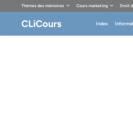
Skip
Thèmes des mémoires
Cours marketing
Droit 
to
content
CLiCours
Index
Informa