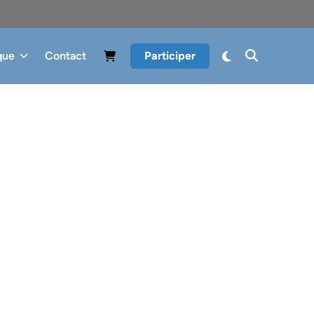
que
Contact
Participer