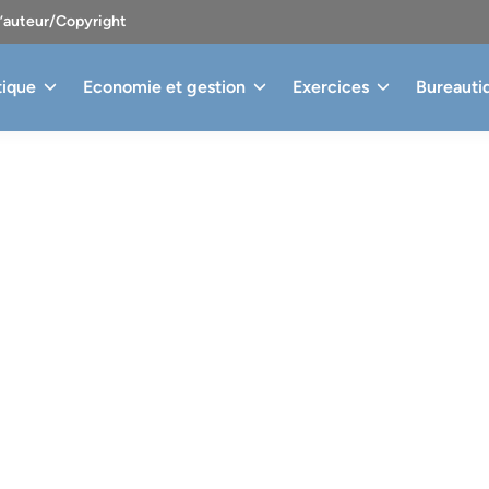
d’auteur/Copyright
tique
Economie et gestion
Exercices
Bureauti