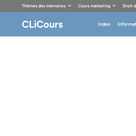
Skip
Thèmes des mémoires
Cours marketing
Droit 
to
content
CLiCours
Index
Informa