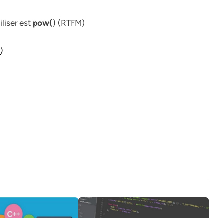
iliser est
pow()
(RTFM)
)