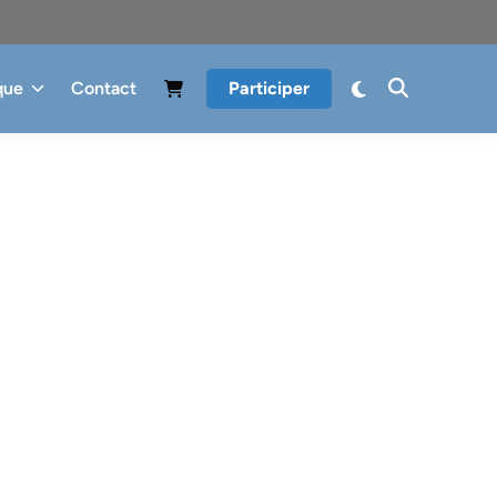
que
Contact
Participer