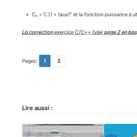
n
C
= C (1 + taux)
et la fonction puissance à ut
n
La correction
exercice C/C++
(voir page 2 en bas
Pages:
1
2
Lire aussi :