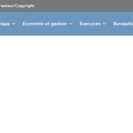
d’auteur/Copyright
tique
Economie et gestion
Exercices
Bureauti