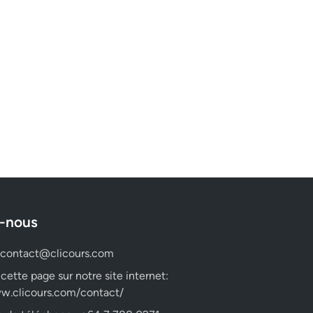
-nous
contact@clicours.com
 cette page sur notre site internet:
w.clicours.com/contact/