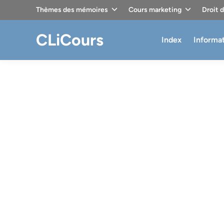
Skip
Thèmes des mémoires
Cours marketing
Droit 
to
content
CLiCours
Index
Informa