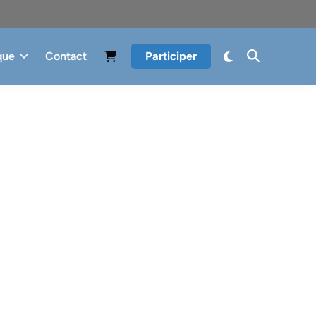
que
Contact
Participer