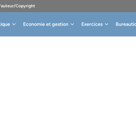
d’auteur/Copyright
tique
Economie et gestion
Exercices
Bureauti