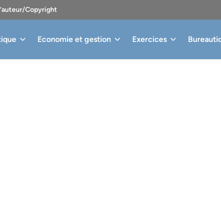
d’auteur/Copyright
tique
Economie et gestion
Exercices
Bureauti