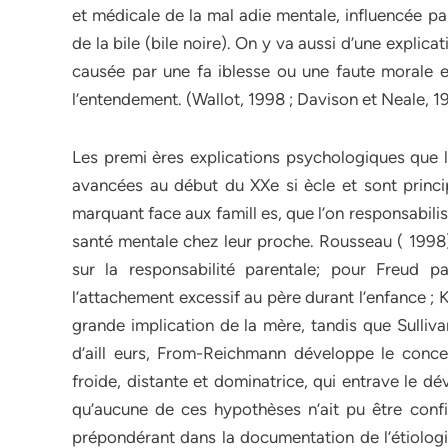
et médicale de la mal adie mentale, influencée pa
de la bile (bile noire). On y va aussi d’une explic
causée par une fa iblesse ou une faute morale e
l’entendement. (Wallot, 1998 ; Davison et Neale, 1
Les premi ères explications psychologiques que l’
avancées au début du XXe si ècle et sont princi
marquant face aux famill es, que l’on responsabil
santé mentale chez leur proche. Rousseau ( 1998)
sur la responsabilité parentale; pour Freud p
l’attachement excessif au père durant l’enfance ; Kl
grande implication de la mère, tandis que Sulliva
d’aill eurs, From-Reichmann développe le conc
froide, distante et dominatrice, qui entrave le d
qu’aucune de ces hypothèses n’ait pu être confi
prépondérant dans la documentation de l’étiologi