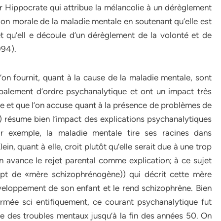
r Hippocrate qui attribue la mélancolie à un dérèglement
ation morale de la maladie mentale en soutenant qu’elle est
t qu’ell e découle d’un dérèglement de la volonté et de
994).
on fournit, quant à la cause de la maladie mentale, sont
palement d’ordre psychanalytique et ont un impact très
ise et que l’on accuse quant à la présence de problèmes de
 résume bien l’impact des explications psychanalytiques
ar exemple, la maladie mentale tire ses racines dans
ein, quant à elle, croit plutôt qu’elle serait due à une trop
n avance le rejet parental comme explication; à ce sujet
ept de «mère schizophrénogène)) qui décrit cette mère
éveloppement de son enfant et le rend schizophrène. Bien
rmée sci entifiquement, ce courant psychanalytique fut
e des troubles mentaux jusqu’à la fin des années 50. On