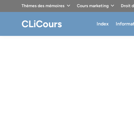
Skip
Thèmes des mémoires
Cours marketing
Droit 
to
content
CLiCours
Index
Informa