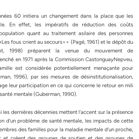
nées 60 initiera un changement dans la place que les
lle. En effet, les impératifs de réduction des coûts
population quant au traitement asilaire des personnes
 «Les fous crient au secours>> (Pagé, 1961) et le dépôt du
ot, 1998) préparent la venue du mouvement de
enclenché en 1971 après la Commission CastonguayNepveu.
amille est considérée potentiellement menaçante pour
ttman, 1996), par ses mesures de désinstitutionalisation,
ntage leur participation en ce qui concerne le retour en mili
 santé mentale (Guberman, 1990).
i les dernières décennies mettent l’accent sur la présence
ion d’un problème de santé mentale, les impacts de cette
embres des familles pour la maladie mentale d’un proche,
ent et créent des groupes de soutien et des groupes de