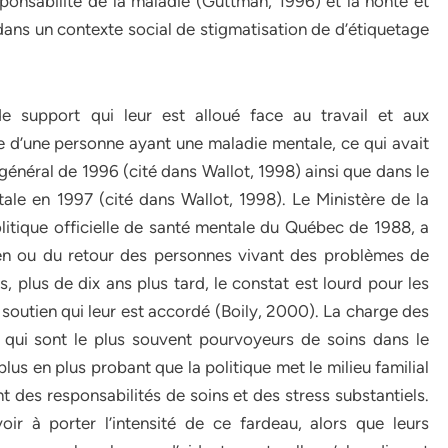
ponsabilité de la maladie (Guttman, 1996) et la honte et
ans un contexte social de stigmatisation de d’étiquetage
e support qui leur est alloué face au travail et aux
e d’une personne ayant une maladie mentale, ce qui avait
 général de 1996 (cité dans Wallot, 1998) ainsi que dans le
tale en 1997 (cité dans Wallot, 1998). Le Ministère de la
litique officielle de santé mentale du Québec de 1988, a
ien ou du retour des personnes vivant des problèmes de
s, plus de dix ans plus tard, le constat est lourd pour les
outien qui leur est accordé (Boily, 2000). La charge des
 qui sont le plus souvent pourvoyeurs de soins dans le
us en plus probant que la politique met le milieu familial
t des responsabilités de soins et des stress substantiels.
ir à porter l’intensité de ce fardeau, alors que leurs