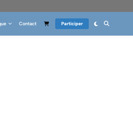
que
Contact
Participer