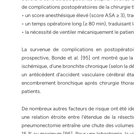
de complications postopératoires de la chirurgie 
• un score anesthésique élevé (score ASA ≥ 3), trad
• un temps opératoire long (≥ 80 min), traduisant l
• la nécessité de ventiler mécaniquement le patien
La survenue de complications en postopératoi
prospective, Bonde et al. [95] ont montré que la
ischémique, d’une bronchite chronique (selon la dé
un antécédent d’accident vasculaire cérébral éta
encombrement bronchique après chirurgie thoraci
patients.
De nombreux autres facteurs de risque ont été ident
une relation étroite entre l’étendue de la résec
pneumonectomie entraîne une chute des volumes 
15 % au maximum [95]. Pour une lobectomie, la v