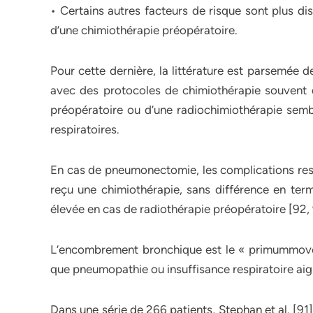
• Certains autres facteurs de risque sont plus d
d’une chimiothérapie préopératoire.
Pour cette dernière, la littérature est parsemée 
avec des protocoles de chimiothérapie souvent d
préopératoire ou d’une radiochimiothérapie semb
respiratoires.
En cas de pneumonectomie, les complications respi
reçu une chimiothérapie, sans différence en terme
élevée en cas de radiothérapie préopératoire [92, 
L’encombrement bronchique est le « primummoven
que pneumopathie ou insuffisance respiratoire aig
Dans une série de 266 patients, Stephan et al. [9