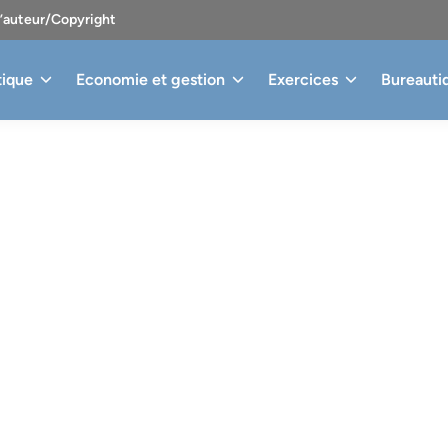
d’auteur/Copyright
tique
Economie et gestion
Exercices
Bureauti