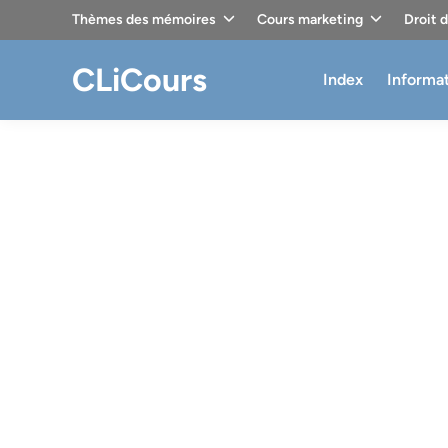
Skip
Thèmes des mémoires
Cours marketing
Droit 
to
content
CLiCours
Index
Informa