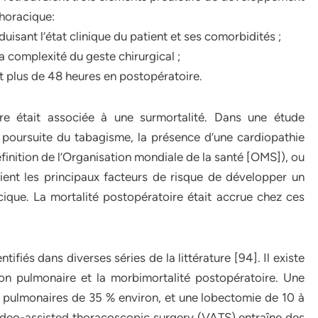
thoracique:
uisant l’état clinique du patient et ses comorbidités ;
a complexité du geste chirurgical ;
t plus de 48 heures en postopératoire.
re était associée à une surmortalité. Dans une étude
 poursuite du tabagisme, la présence d’une cardiopathie
finition de l’Organisation mondiale de la santé [OMS]), ou
ient les principaux facteurs de risque de développer un
que. La mortalité postopératoire était accrue chez ces
ifiés dans diverses séries de la littérature [94]. Il existe
tion pulmonaire et la morbimortalité postopératoire. Une
pulmonaires de 35 % environ, et une lobectomie de 10 à
ideo-assisted thoracoscopic surgery (VATS) entraîne des