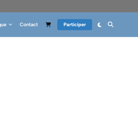
que
Contact
Participer