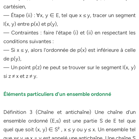
cartésien,
— Étape (ii) : ∀x, y ∈ E, tel que x ≤ y, tracer un segment
l(x, y) entre p(x) et p(y),
— Contraintes : faire l’étape (i) et (ii) en respectant les
conditions suivantes :
— Si x ≤ y, alors l’ordonnée de p(x) est inférieure à celle
de p(y),
— Un point p(z) ne peut se trouver sur le segment l(x, y)
si z ≠ x et z ≠ y.
Éléments particuliers d’un ensemble ordonné
Définition 3 (Chaîne et antichaîne) Une chaîne d’un
ensemble ordonné (E,≤) est une partie S de E tel que
quel que soit (x, y) ∈ S² , x ≤ y ou y ≤ x. Un ensemble tel
que x≤ y ⇒ x = y est appelé une antichaîne. Une chaîne S